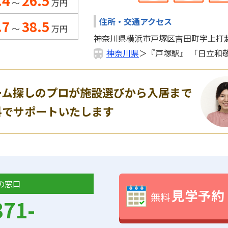
.4
26.5
～
万円
住所・交通アクセス
.7
38.5
～
万円
神奈川県横浜市戸塚区吉田町字上打越1
神奈川県
＞『戸塚駅』 「日立和
ーム探しのプロが施設選びから入居まで
料でサポートいたします
の窓口
見学予約
無料
371-