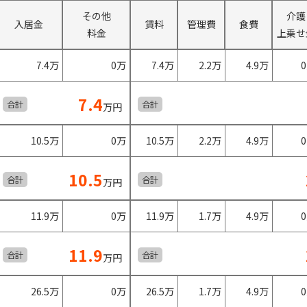
その他
介護
入居金
賃料
管理費
食費
料金
上乗せ
7.4万
0万
7.4万
2.2万
4.9万
7.4
合計
合計
万円
10.5万
0万
10.5万
2.2万
4.9万
10.5
合計
合計
万円
11.9万
0万
11.9万
1.7万
4.9万
11.9
合計
合計
万円
26.5万
0万
26.5万
1.7万
4.9万