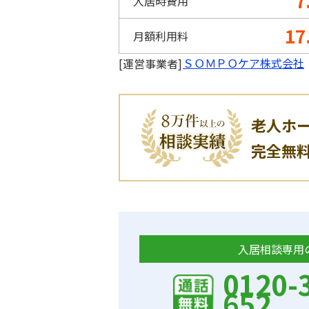
7
入居時費用
17
月額利用料
ＳＯＭＰＯケア株式会社
[運営事業者]
老人ホ
完全無
入居相談専用
0120-
652