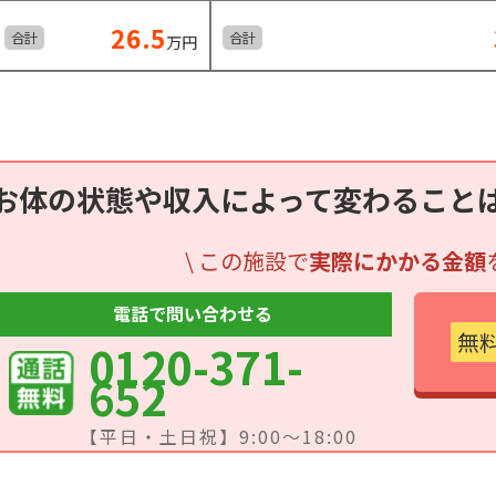
26.5
合計
合計
万円
お体の状態や収入によって変わること
\ この施設で
実際にかかる金額
電話で問い合わせる
無
0120-371-
652
【平日・土日祝】9:00～18:00