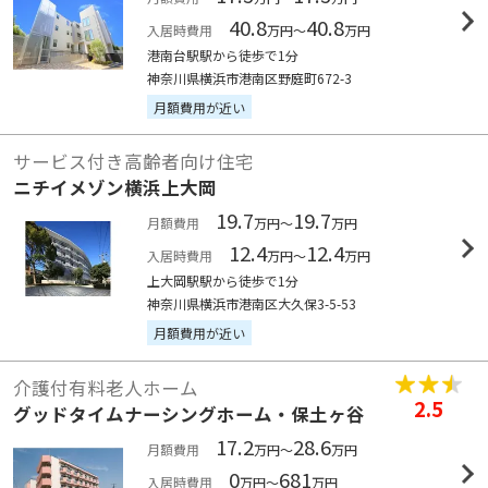
40.8
40.8
入居時費用
万円～
万円
港南台駅駅から徒歩で1分
神奈川県横浜市港南区野庭町672-3
月額費用が近い
サービス付き高齢者向け住宅
ニチイメゾン横浜上大岡
19.7
19.7
月額費用
万円～
万円
12.4
12.4
入居時費用
万円～
万円
上大岡駅駅から徒歩で1分
神奈川県横浜市港南区大久保3-5-53
月額費用が近い
介護付有料老人ホーム
2.5
グッドタイムナーシングホーム・保土ヶ谷
17.2
28.6
月額費用
万円～
万円
0
681
入居時費用
万円～
万円