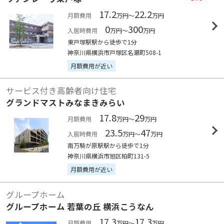
17.2
22.2
月額費用
万円～
万円
0
300
入居時費用
万円～
万円
東戸塚駅駅から徒歩で1分
神奈川県横浜市戸塚区名瀬町508-1
月額費用が近い
サービス付き高齢者向け住宅
グランドマストみなまきみらい
17.8
29
月額費用
万円～
万円
23.5
47
入居時費用
万円～
万円
南万騎が原駅駅から徒歩で1分
神奈川県横浜市旭区柏町131-5
月額費用が近い
グループホーム
グループホーム 若葉の丘 横浜こうなん
17.3
17.3
月額費用
万円～
万円