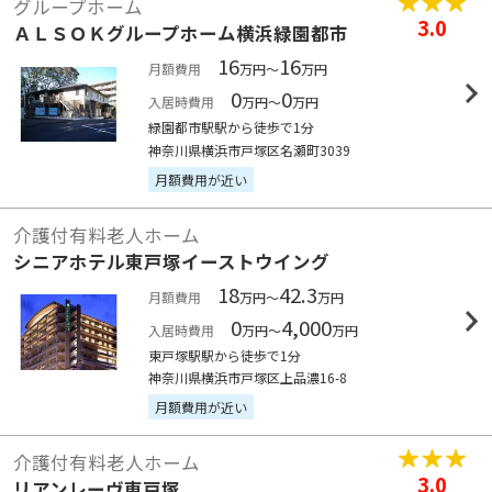
グループホーム
3.0
ＡＬＳＯＫグループホーム横浜緑園都市
16
16
月額費用
万円～
万円
0
0
入居時費用
万円～
万円
緑園都市駅駅から徒歩で1分
神奈川県横浜市戸塚区名瀬町3039
月額費用が近い
介護付有料老人ホーム
シニアホテル東戸塚イーストウイング
18
42.3
月額費用
万円～
万円
0
4,000
入居時費用
万円～
万円
東戸塚駅駅から徒歩で1分
神奈川県横浜市戸塚区上品濃16-8
月額費用が近い
介護付有料老人ホーム
3.0
リアンレーヴ東戸塚