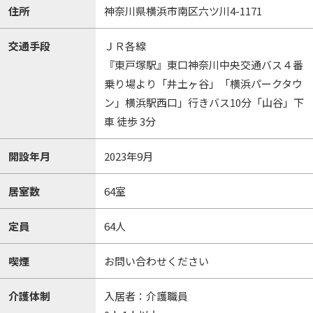
住所
神奈川県横浜市南区六ツ川4-1171
交通手段
ＪＲ各線
『東戸塚駅』東口神奈川中央交通バス４番
乗り場より「井土ヶ谷」「横浜パークタウ
ン」横浜駅西口」行きバス10分「山谷」下
車 徒歩 3分
開設年月
2023年9月
居室数
64室
定員
64人
喫煙
お問い合わせください
介護体制
入居者：介護職員