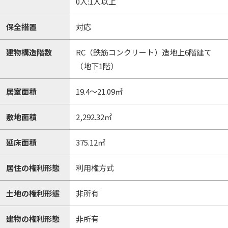
0人:1人以上
保全措置
対応
建物構造階数
RC（鉄筋コンクリート）造地上6階建て
（地下1階）
居室面積
19.4～21.09㎡
敷地面積
2,292.32㎡
延床面積
375.12㎡
居住の権利形態
利用権方式
土地の権利形態
非所有
建物の権利形態
非所有