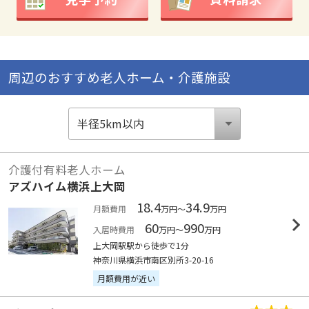
周辺のおすすめ老人ホーム・介護施設
介護付有料老人ホーム
アズハイム横浜上大岡
18.4
34.9
月額費用
万円～
万円
60
990
入居時費用
万円～
万円
上大岡駅駅から徒歩で1分
神奈川県横浜市南区別所3-20-16
月額費用が近い