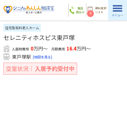
電話
資料見学
問合せ
リスト
0
メニュー
住宅型有料老人ホーム
セレニティホスピス東戸塚
0
万円～
16.4
万円～
入居時費用
月額費用
東戸塚駅
[地図を見る]
空室状況
入居予約受付中