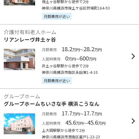
保土ヶ谷駅駅から徒歩で2分
神奈川県横浜市保土ケ谷区狩場町164-93
月額費用が近い
介護付有料老人ホーム
リアンレーヴ井土ヶ谷
18.2
28.2
月額費用
万円～
万円
0
600
入居時費用
万円～
万円
井土ヶ谷駅駅から徒歩で2分
神奈川県横浜市南区永田東1-4-10
月額費用が近い
グループホーム
グループホームちいさな手 横浜こうなん
17.7
17.7
月額費用
万円～
万円
45.6
45.6
入居時費用
万円～
万円
上大岡駅駅から徒歩で2分
神奈川県横浜市港南区最戸1-23-23