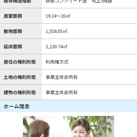
建物構造階数
鉄筋コンクリート造 地上3階建
居室面積
19.24～20㎡
敷地面積
1,558.05㎡
延床面積
2,230.74㎡
居住の権利形態
利用権方式
土地の権利形態
事業主体非所有
建物の権利形態
事業主体非所有
ホーム理念