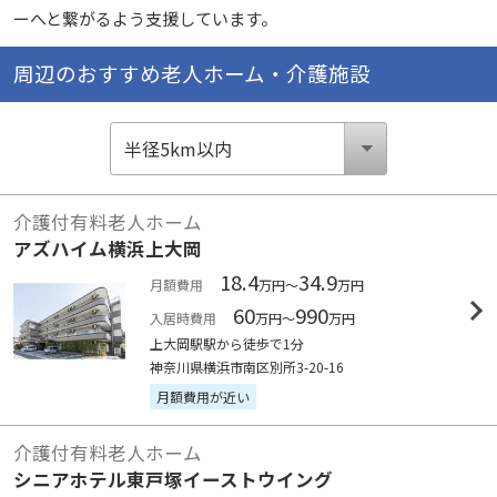
ーへと繋がるよう支援しています。
周辺のおすすめ老人ホーム・介護施設
介護付有料老人ホーム
アズハイム横浜上大岡
18.4
34.9
月額費用
万円～
万円
60
990
入居時費用
万円～
万円
上大岡駅駅から徒歩で1分
神奈川県横浜市南区別所3-20-16
月額費用が近い
介護付有料老人ホーム
シニアホテル東戸塚イーストウイング