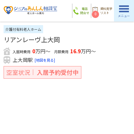
電話
資料見学
問合せ
リスト
0
メニュー
介護付有料老人ホーム
リアンレーヴ上大岡
0
万円～
16.9
万円～
入居時費用
月額費用
上大岡駅
[地図を見る]
空室状況
入居予約受付中