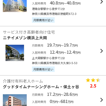
40.8
40.8
入居時費用
万円～
万円
港南台駅駅から徒歩で1分
神奈川県横浜市港南区野庭町672-3
月額費用が近い
サービス付き高齢者向け住宅
ニチイメゾン横浜上大岡
19.7
19.7
月額費用
万円～
万円
12.4
12.4
入居時費用
万円～
万円
上大岡駅駅から徒歩で1分
神奈川県横浜市港南区大久保3-5-53
月額費用が近い
介護付有料老人ホーム
2.5
グッドタイムナーシングホーム・保土ヶ谷
17.2
28.6
月額費用
万円～
万円
0
681
入居時費用
万円～
万円