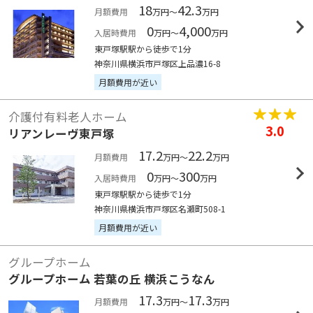
18
42.3
月額費用
万円～
万円
0
4,000
入居時費用
万円～
万円
東戸塚駅駅から徒歩で1分
神奈川県横浜市戸塚区上品濃16-8
月額費用が近い
介護付有料老人ホーム
3.0
リアンレーヴ東戸塚
17.2
22.2
月額費用
万円～
万円
0
300
入居時費用
万円～
万円
東戸塚駅駅から徒歩で1分
神奈川県横浜市戸塚区名瀬町508-1
月額費用が近い
グループホーム
グループホーム 若葉の丘 横浜こうなん
17.3
17.3
月額費用
万円～
万円