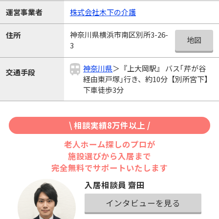
運営事業者
株式会社木下の介護
神奈川県横浜市南区別所3-26-
住所
地図
3
神奈川県
＞『上大岡駅』 バス｢芹が谷
交通手段
経由東戸塚｣行き、約10分【別所宮下】
下車徒歩3分
\ 相談実績8万件以上 /
老人ホーム探しのプロが
施設選びから入居まで
完全無料でサポートいたします
入居相談員 齋田
インタビューを見る