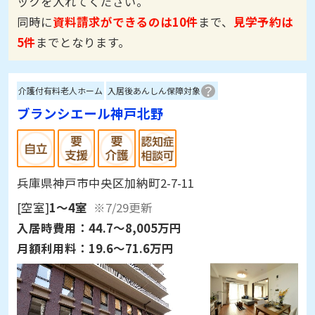
ックを入れてください。
同時に
資料請求ができるのは10件
まで、
見学予約は
5件
までとなります。
介護付有料老人ホーム
入居後あんしん保障対象
ブランシエール神戸北野
兵庫県神戸市中央区加納町2-7-11
[空室]
1～4室
※7/29更新
入居時費用：
44.7～8,005万円
月額利用料：
19.6～71.6万円