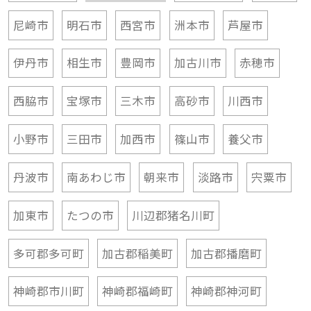
尼崎市
明石市
西宮市
洲本市
芦屋市
伊丹市
相生市
豊岡市
加古川市
赤穂市
西脇市
宝塚市
三木市
高砂市
川西市
小野市
三田市
加西市
篠山市
養父市
丹波市
南あわじ市
朝来市
淡路市
宍粟市
加東市
たつの市
川辺郡猪名川町
多可郡多可町
加古郡稲美町
加古郡播磨町
神崎郡市川町
神崎郡福崎町
神崎郡神河町