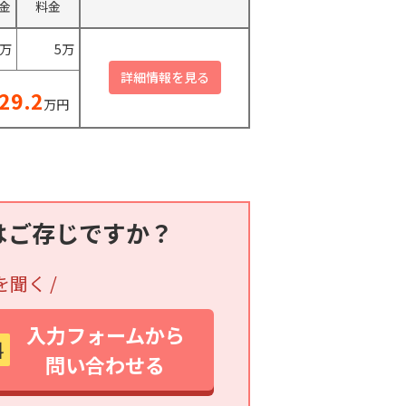
金
料金
0万
5万
29.2
万円
はご存じですか？
を聞く /
入力フォームから
料
問い合わせる