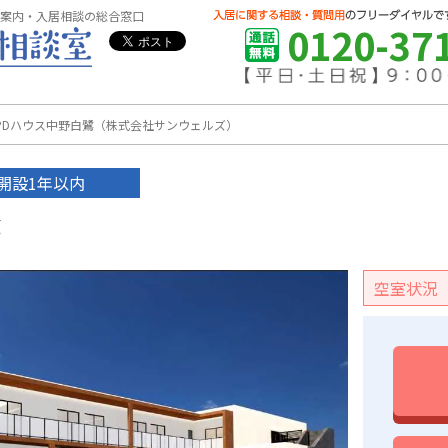
案内・入居相談の総合窓口
0120-37
PDハウス中野白鷺（株式会社サンウェルズ）
開設1年以内
鷺
空室状況