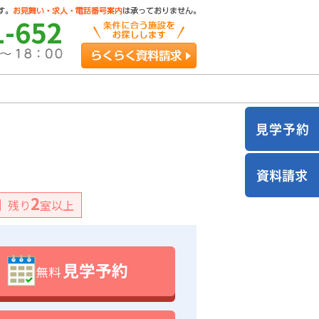
1-652
らくらく資料請求
2
残り
室以上
見学予約
無料