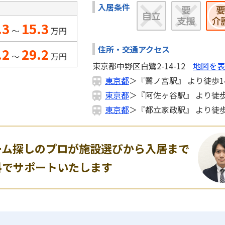
入居条件
.3
15.3
～
万円
住所・交通アクセス
.2
29.2
～
万円
東京都中野区白鷺2-14-12
地図を表
東京都
＞『鷺ノ宮駅』 より徒歩1
東京都
＞『阿佐ヶ谷駅』 より徒歩
東京都
＞『都立家政駅』 より徒歩
ーム探しのプロが施設選びから入居まで
料でサポートいたします