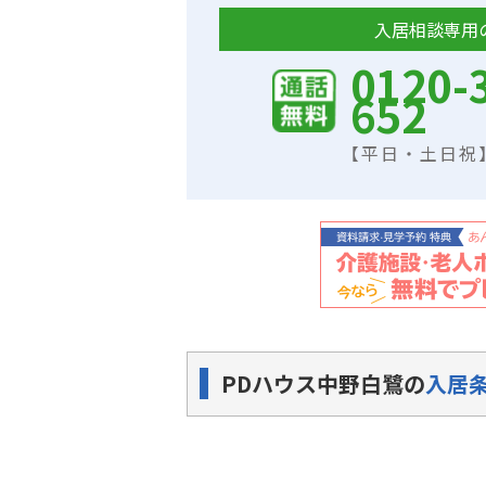
入居相談専用
0120-
652
【平日・土日祝】9
PDハウス中野白鷺の
入居