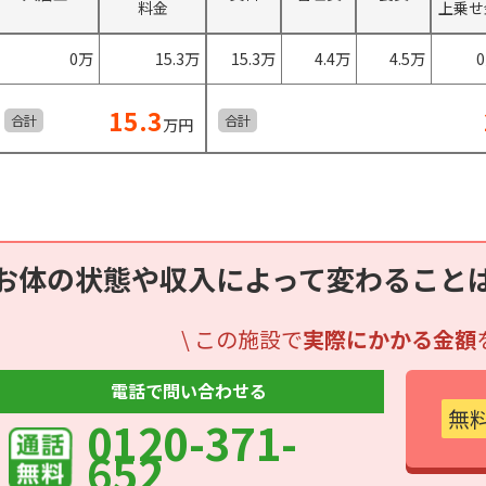
料金
上乗せ
0万
15.3万
15.3万
4.4万
4.5万
15.3
合計
合計
万円
お体の状態や収入によって変わること
\ この施設で
実際にかかる金額
電話で問い合わせる
無
0120-371-
652