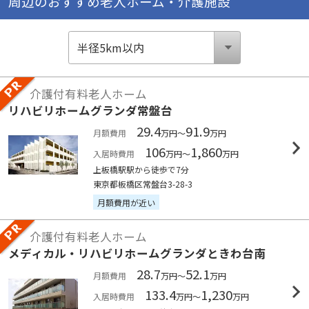
周辺のおすすめ老人ホーム・介護施設
介護付有料老人ホーム
リハビリホームグランダ常盤台
29.4
91.9
月額費用
万円～
万円
106
1,860
入居時費用
万円～
万円
上板橋駅駅から徒歩で7分
東京都板橋区常盤台3-28-3
月額費用が近い
介護付有料老人ホーム
メディカル・リハビリホームグランダときわ台南
28.7
52.1
月額費用
万円～
万円
133.4
1,230
入居時費用
万円～
万円