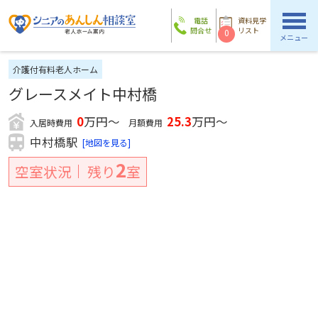
電話
資料見学
問合せ
リスト
0
メニュー
介護付有料老人ホーム
グレースメイト中村橋
0
万円～
25.3
万円～
入居時費用
月額費用
中村橋駅
[地図を見る]
2
空室状況
残り
室