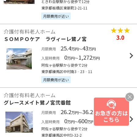
ときわ台駅駅から徒歩で12分
東京都板橋区東新町2-21-11
月額費用が近い
介護付有料老人ホーム
3.0
ＳＯＭＰＯケア ラヴィーレ鷺ノ宮
25.4
43
月額費用
万円～
万円
0
1,272
入居時費用
万円～
万円
阿佐ヶ谷駅駅から徒歩で2分
東京都練馬区中村南3‐23‐11
月額費用が近い
介護付有料老人ホーム
グレースメイト鷺ノ宮弐番館
26.2
36.2
お急ぎの方は
月額費用
万円～
万円
こちら
0
600
入居時費用
万円～
万円
阿佐ヶ谷駅駅から徒歩で2分
東京都練馬区中村3-32-2