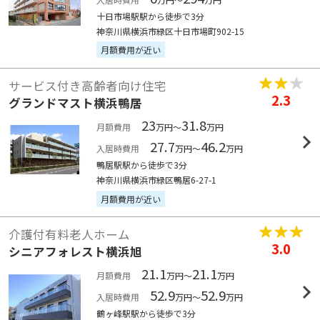
十日市場駅駅から徒歩で3分
神奈川県横浜市緑区十日市場町902-15
月額費用が近い
サービス付き高齢者向け住宅
2.3
グランドマスト横浜鴨居
23
31.8
月額費用
万円～
万円
27.7
46.2
入居時費用
万円～
万円
鴨居駅駅から徒歩で3分
神奈川県横浜市緑区鴨居6-27-1
月額費用が近い
介護付有料老人ホーム
3.0
シニアフォレスト横浜旭
21.1
21.1
月額費用
万円～
万円
52.9
52.9
入居時費用
万円～
万円
鶴ヶ峰駅駅から徒歩で3分