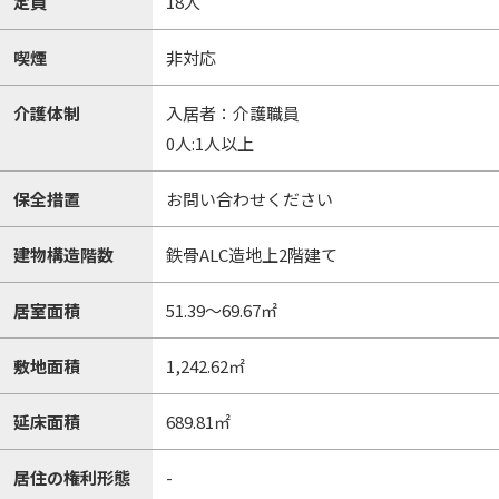
定員
18人
喫煙
非対応
介護体制
入居者：介護職員
0人:1人以上
保全措置
お問い合わせください
建物構造階数
鉄骨ALC造地上2階建て
居室面積
51.39～69.67㎡
敷地面積
1,242.62㎡
延床面積
689.81㎡
居住の権利形態
-