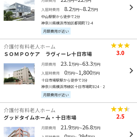
月額費用
万円～
万円
8.2
8.2
入居時費用
万円～
万円
中山駅駅から徒歩で2分
神奈川県横浜市旭区都岡町72-4
月額費用が近い
介護付有料老人ホーム
3.0
ＳＯＭＰＯケア ラヴィーレ十日市場
23.1
63.3
月額費用
万円～
万円
0
1,800
入居時費用
万円～
万円
十日市場駅駅から徒歩で3分
神奈川県横浜市緑区十日市場町824‐2
月額費用が近い
介護付有料老人ホーム
2.5
グッドタイムホーム・十日市場
21.9
26.8
月額費用
万円～
万円
0
294
入居時費用
万円～
万円