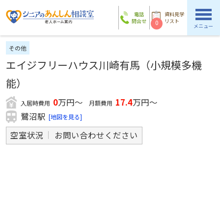
電話
資料見学
問合せ
リスト
0
メニュー
その他
エイジフリーハウス川崎有馬（小規模多機
能）
0
万円～
17.4
万円～
入居時費用
月額費用
鷺沼駅
[地図を見る]
空室状況
お問い合わせください