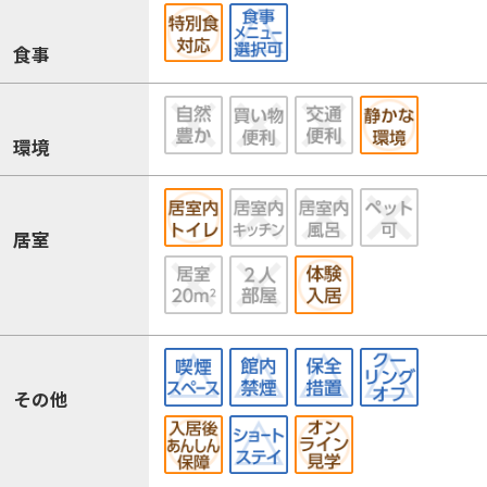
食事
環境
居室
その他