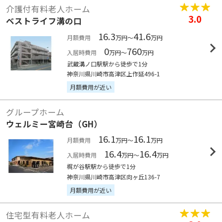
介護付有料老人ホーム
3.0
ベストライフ溝の口
16.3
41.6
月額費用
万円～
万円
0
760
入居時費用
万円～
万円
武蔵溝ノ口駅駅から徒歩で1分
神奈川県川崎市高津区上作延496-1
月額費用が近い
グループホーム
ウェルミー宮崎台（GH）
16.1
16.1
月額費用
万円～
万円
16.4
16.4
入居時費用
万円～
万円
梶が谷駅駅から徒歩で1分
神奈川県川崎市高津区向ヶ丘136-7
月額費用が近い
住宅型有料老人ホーム