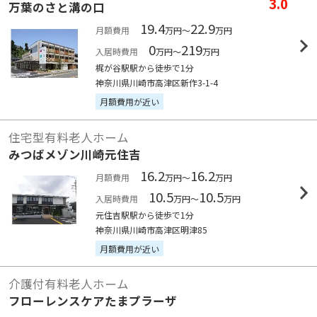
3.0
万葉のさと溝の口
19.4
22.9
月額費用
万円～
万円
0
219
入居時費用
万円～
万円
梶が谷駅駅から徒歩で1分
神奈川県川崎市高津区新作3-1-4
月額費用が近い
住宅型有料老人ホーム
みつばメゾン川崎元住吉
16.2
16.2
月額費用
万円～
万円
10.5
10.5
入居時費用
万円～
万円
元住吉駅駅から徒歩で1分
神奈川県川崎市高津区明津85
月額費用が近い
介護付有料老人ホーム
フローレンスケアたまプラーザ