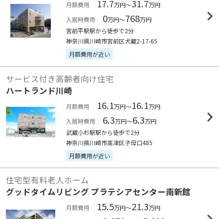
17.7
31.7
月額費用
万円～
万円
0
768
入居時費用
万円～
万円
宮前平駅駅から徒歩で2分
神奈川県川崎市宮前区犬蔵2-17-65
月額費用が近い
サービス付き高齢者向け住宅
ハートランド川崎
16.1
16.1
月額費用
万円～
万円
6.3
6.3
入居時費用
万円～
万円
武蔵小杉駅駅から徒歩で2分
神奈川県川崎市高津区子母口485
月額費用が近い
住宅型有料老人ホーム
グッドタイムリビング プラテシアセンター南新館
15.5
21.3
月額費用
万円～
万円