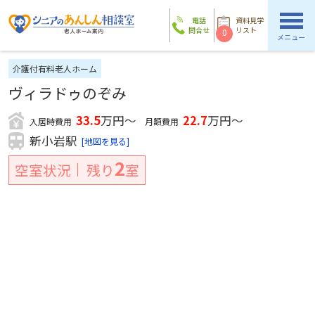
電話
資料見学
問合せ
リスト
0
メニュー
介護付有料老人ホーム
ヴィラドゥのぞみ
33.5
万円～
22.7
万円～
入居時費用
月額費用
新小岩駅
[地図を見る]
2
空室状況
残り
室