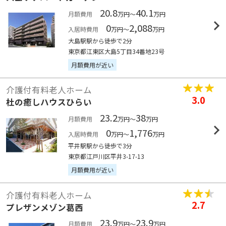
20.8
40.1
月額費用
万円～
万円
0
2,088
入居時費用
万円～
万円
大島駅駅から徒歩で2分
東京都江東区大島5丁目34番地23号
月額費用が近い
介護付有料老人ホーム
3.0
杜の癒しハウスひらい
23.2
38
月額費用
万円～
万円
0
1,776
入居時費用
万円～
万円
平井駅駅から徒歩で3分
東京都江戸川区平井3-17-13
月額費用が近い
介護付有料老人ホーム
2.7
プレザンメゾン葛西
23.9
23.9
月額費用
万円～
万円