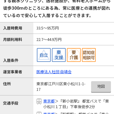
する親水クリニック、透析施設が、有料老人ホームから
徒歩300ｍのところにある為、常に医療との連携が図れ
ているので安心して入居することができます。
入居時費用
33.5～95万円
月額利用料
22.7～44.9万円
入居条件
運営事業者
医療法人社団 自靖会
東京都江戸川区東小松川1-1-
住所
地図
17
東京都
＞『新小岩駅』 都営バスで「東
交通手段
小松川１丁目」下車後徒歩2分