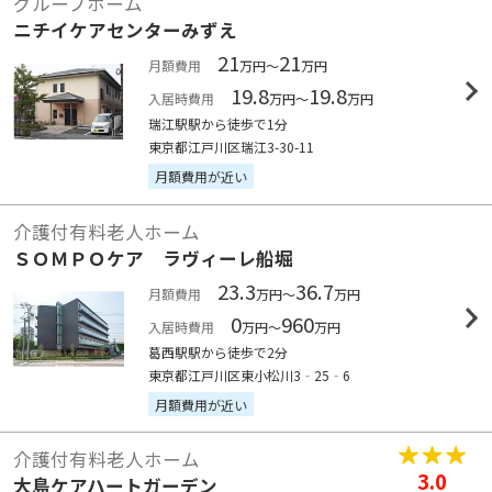
グループホーム
ニチイケアセンターみずえ
21
21
月額費用
万円～
万円
19.8
19.8
入居時費用
万円～
万円
瑞江駅駅から徒歩で1分
東京都江戸川区瑞江3-30-11
月額費用が近い
介護付有料老人ホーム
ＳＯＭＰＯケア ラヴィーレ船堀
23.3
36.7
月額費用
万円～
万円
0
960
入居時費用
万円～
万円
葛西駅駅から徒歩で2分
東京都江戸川区東小松川3‐25‐6
月額費用が近い
介護付有料老人ホーム
3.0
大島ケアハートガーデン