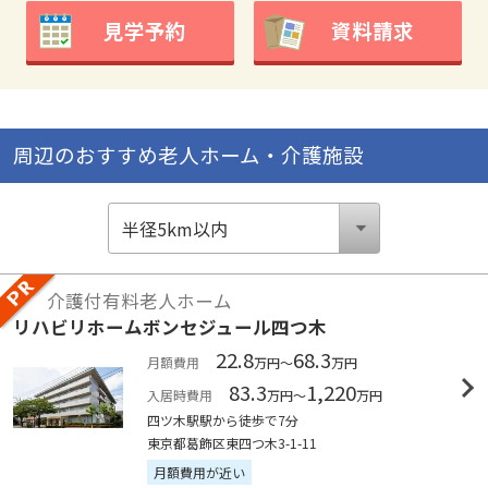
見学予約
資料請求
周辺のおすすめ老人ホーム・介護施設
介護付有料老人ホーム
リハビリホームボンセジュール四つ木
22.8
68.3
月額費用
万円～
万円
83.3
1,220
入居時費用
万円～
万円
四ツ木駅駅から徒歩で7分
東京都葛飾区東四つ木3-1-11
月額費用が近い