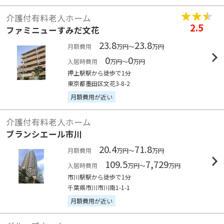
介護付有料老人ホーム
2.5
ファミニューすみだ文花
23.8
23.8
月額費用
万円～
万円
0
0
入居時費用
万円～
万円
押上駅駅から徒歩で1分
東京都墨田区文花3-8-2
月額費用が近い
介護付有料老人ホーム
ブランシエール市川
20.4
71.8
月額費用
万円～
万円
109.5
7,729
入居時費用
万円～
万円
市川駅駅から徒歩で1分
千葉県市川市川南1-1-1
月額費用が近い