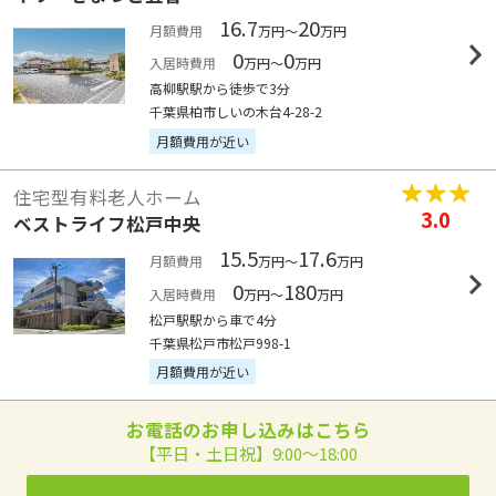
16.7
20
月額費用
万円～
万円
0
0
入居時費用
万円～
万円
高柳駅駅から徒歩で3分
千葉県柏市しいの木台4-28-2
月額費用が近い
住宅型有料老人ホーム
3.0
ベストライフ松戸中央
15.5
17.6
月額費用
万円～
万円
0
180
入居時費用
万円～
万円
松戸駅駅から車で4分
千葉県松戸市松戸998-1
月額費用が近い
お電話のお申し込みはこちら
【平日・土日祝】9:00～18:00