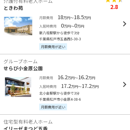
介護付有料老人ホーム
2.8
ときわ苑
18
18.5
月額費用
万円～
万円
0
0
入居時費用
万円～
万円
新八柱駅駅から徒歩で3分
千葉県松戸市五香西5-30-3
月額費用が近い
グループホーム
せらび小金原公園
16.2
16.2
月額費用
万円～
万円
17.2
17.2
入居時費用
万円～
万円
北小金駅駅から徒歩で3分
千葉県松戸市小金原4-38-6
月額費用が近い
住宅型有料老人ホーム
イリーゼまつど五香