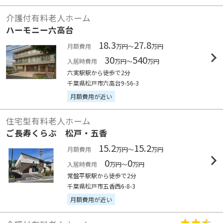
介護付有料老人ホーム
ハーモニー六高台
18.3
27.8
月額費用
万円～
万円
30
540
入居時費用
万円～
万円
六実駅駅から徒歩で2分
千葉県松戸市六高台9-56-3
月額費用が近い
住宅型有料老人ホーム
ご長寿くらぶ 松戸・五香
15.2
15.2
月額費用
万円～
万円
0
0
入居時費用
万円～
万円
常盤平駅駅から徒歩で2分
千葉県松戸市五香西6-8-3
月額費用が近い