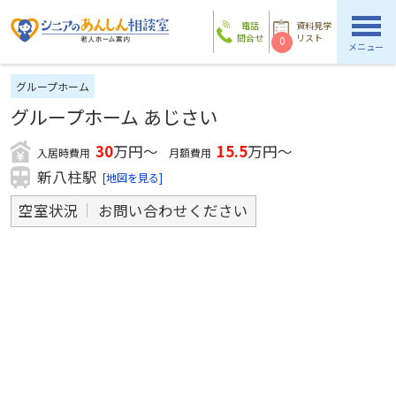
電話
資料見学
問合せ
リスト
0
メニュー
グループホーム
グループホーム あじさい
30
万円～
15.5
万円～
入居時費用
月額費用
新八柱駅
[地図を見る]
空室状況
お問い合わせください