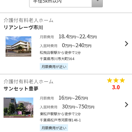
介護付有料老人ホーム
リアンレーヴ市川
18.4
22.4
月額費用
万円～
万円
0
240
入居時費用
万円～
万円
松飛台駅駅から徒歩で1分
千葉県市川市大町564
月額費用が近い
介護付有料老人ホーム
3.0
サンセット豊夢
16
26
月額費用
万円～
万円
30
750
入居時費用
万円～
万円
東松戸駅駅から徒歩で1分
千葉県松戸市河原塚146-1
月額費用が近い