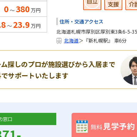
0
380
～
万円
住所・交通アクセス
.8
23.9
～
万円
北海道札幌市厚別区厚別東3条6-5-3
北海道
＞『新札幌駅』 車6分
ーム探しのプロが施設選びから入居まで
料でサポートいたします
の窓口
見学予約
無料
371-