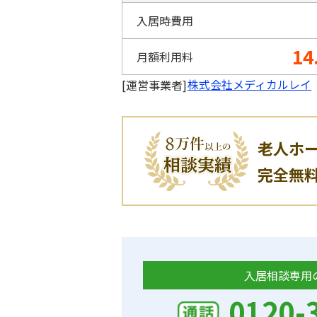
入居時費用
14
月額利用料
株式会社メディカルレイ
[運営事業者]
老人ホ
完全無
入居相談専用
0120-