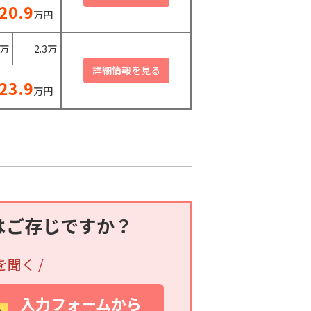
20.9
万円
0万
2.3万
23.9
万円
はご存じですか？
を聞く /
入力フォームから