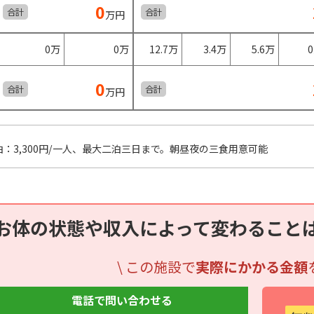
0
合計
合計
万円
0万
0万
12.7万
3.4万
5.6万
0
合計
合計
万円
泊：3,300円/一人、最大二泊三日まで。朝昼夜の三食用意可能
お体の状態や収入によって変わること
\ この施設で
実際にかかる金額
電話で問い合わせる