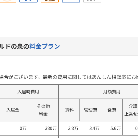
ルドの泉の
料金プラン
場合がございます。最新の費用に関してはあんしん相談室にお
入居時費用
月額費用
その他
介護
入居金
賃料
管理費
食費
料金
上乗せ
0万
380万
3.8万
3.4万
5.6万