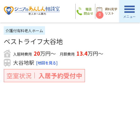
電話
資料見学
問合せ
リスト
0
メニュー
介護付有料老人ホーム
ベストライフ大谷地
20
万円～
13.4
万円～
入居時費用
月額費用
大谷地駅
[地図を見る]
空室状況
入居予約受付中