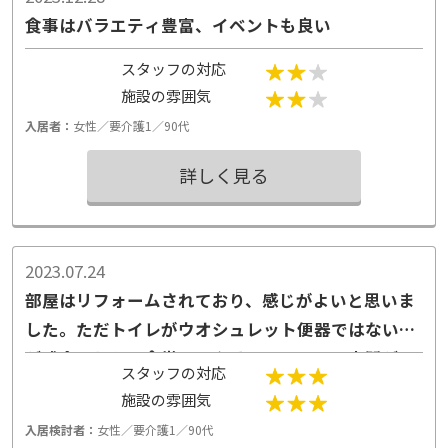
食事はバラエティ豊富、イベントも良い
スタッフの対応
施設の雰囲気
入居者：
女性／要介護1／90代
詳しく見る
2023.07.24
部屋はリフォームされており、感じがよいと思いま
した。ただトイレがウオシュレット便器ではないの
が残念でした。食堂とレクリェーションの空間が
スタッフの対応
別々で、それもよいと思います。入浴施設の見学が
施設の雰囲気
できなかったので、やや気になりますが、重要な点
入居検討者：
女性／要介護1／90代
ではありません。サービス付き高齢者向け住宅と介