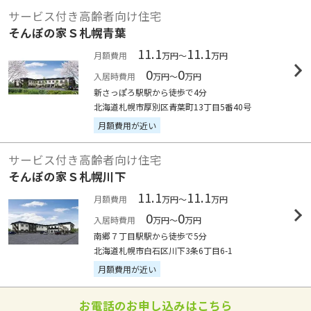
サービス付き高齢者向け住宅
そんぽの家Ｓ札幌青葉
11.1
11.1
月額費用
万円～
万円
0
0
入居時費用
万円～
万円
新さっぽろ駅駅から徒歩で4分
北海道札幌市厚別区青葉町13丁目5番40号
月額費用が近い
サービス付き高齢者向け住宅
そんぽの家Ｓ札幌川下
11.1
11.1
月額費用
万円～
万円
0
0
入居時費用
万円～
万円
南郷７丁目駅駅から徒歩で5分
北海道札幌市白石区川下3条6丁目6-1
月額費用が近い
お電話のお申し込みはこちら