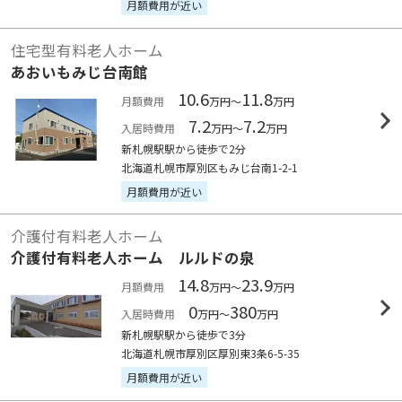
月額費用が近い
住宅型有料老人ホーム
あおいもみじ台南館
10.6
11.8
月額費用
万円～
万円
7.2
7.2
入居時費用
万円～
万円
新札幌駅駅から徒歩で2分
北海道札幌市厚別区もみじ台南1-2-1
月額費用が近い
介護付有料老人ホーム
介護付有料老人ホーム ルルドの泉
14.8
23.9
月額費用
万円～
万円
0
380
入居時費用
万円～
万円
新札幌駅駅から徒歩で3分
北海道札幌市厚別区厚別東3条6-5-35
月額費用が近い