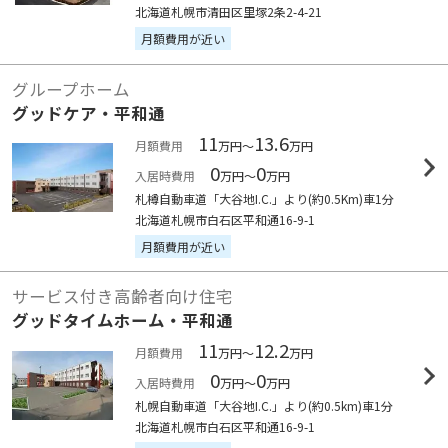
北海道札幌市清田区里塚2条2-4-21
月額費用が近い
グループホーム
グッドケア・平和通
11
13.6
月額費用
万円～
万円
0
0
入居時費用
万円～
万円
札樽自動車道「大谷地I.C.」より(約0.5Km)車1分
北海道札幌市白石区平和通16-9-1
月額費用が近い
サービス付き高齢者向け住宅
グッドタイムホーム・平和通
11
12.2
月額費用
万円～
万円
0
0
入居時費用
万円～
万円
札幌自動車道「大谷地I.C.」より(約0.5km)車1分
北海道札幌市白石区平和通16-9-1