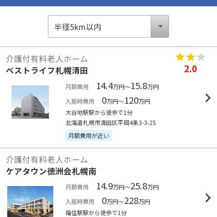
介護付有料老人ホーム
2.0
ベストライフ札幌清田
14.4
15.8
月額費用
万円～
万円
0
120
入居時費用
万円～
万円
大谷地駅駅から徒歩で1分
北海道札幌市清田区平岡4条3-3-25
月額費用が近い
介護付有料老人ホーム
ケアタウン徳洲会札幌南
14.9
25.8
月額費用
万円～
万円
0
228
入居時費用
万円～
万円
福住駅駅から徒歩で1分