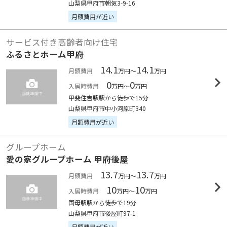
山梨県甲府市朝気3-9-16
月額費用が近い
サービス付き高齢者向け住宅
ふるさとホーム甲府
14.1
14.1
月額費用
万円～
万円
0
0
入居時費用
万円～
万円
甲斐住吉駅駅から徒歩で15分
山梨県甲府市中小河原町340
月額費用が近い
グループホーム
愛の家グループホーム 甲府後屋
13.7
13.7
月額費用
万円～
万円
10
10
入居時費用
万円～
万円
国母駅駅から徒歩で19分
山梨県甲府市後屋町97-1
月額費用が近い