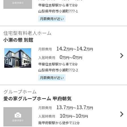
甲斐住吉駅駅から車で8分
山梨県甲府市小瀬町777-1
月額費用が近い
住宅型有料老人ホーム
小瀬の憩 別館
14.2
14.2
月額費用
万円～
万円
0
0
入居時費用
万円～
万円
甲斐住吉駅駅から車で8分
山梨県甲府市小瀬町772-2
月額費用が近い
グループホーム
愛の家グループホーム 甲府朝気
13.7
13.7
月額費用
万円～
万円
10
10
入居時費用
万円～
万円
南甲府駅駅から徒歩で11分