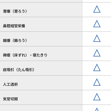
胃瘻（胃ろう）
鼻腔経管栄養
腸瘻（腸ろう）
褥瘡（床ずれ）・寝たきり
痰吸引（たん吸引）
人工透析
気管切開