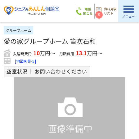
電話
資料見学
問合せ
リスト
0
メニュー
グループホーム
愛の家グループホーム 笛吹石和
10
万円～
13.1
万円～
入居時費用
月額費用
[地図を見る]
空室状況
お問い合わせください