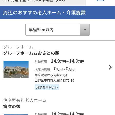
周辺のおすすめ老人ホーム・介護施設
グループホーム
グループホームおおさとの憩
14.9
14.9
月額費用
万円～
万円
0
0
入居時費用
万円～
万円
甲府駅駅から徒歩で3分
山梨県甲府市大里町3375-10
月額費用が近い
住宅型有料老人ホーム
笛吹の憩
14.2
14.2
月額費用
万円～
万円