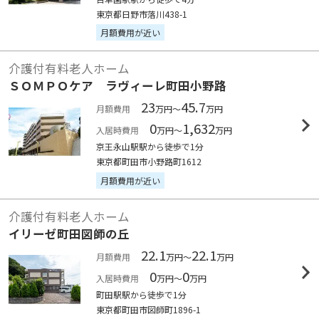
東京都日野市落川438-1
月額費用が近い
介護付有料老人ホーム
ＳＯＭＰＯケア ラヴィーレ町田小野路
23
45.7
月額費用
万円～
万円
0
1,632
入居時費用
万円～
万円
京王永山駅駅から徒歩で1分
東京都町田市小野路町1612
月額費用が近い
介護付有料老人ホーム
イリーゼ町田図師の丘
22.1
22.1
月額費用
万円～
万円
0
0
入居時費用
万円～
万円
町田駅駅から徒歩で1分
東京都町田市図師町1896-1