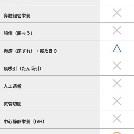
鼻腔経管栄養
腸瘻（腸ろう）
褥瘡（床ずれ）・寝たきり
痰吸引（たん吸引）
人工透析
気管切開
中心静脈栄養（IVH）