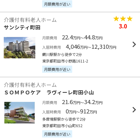
月額費用が近い
介護付有料老人ホーム
3.0
サンシティ町田
22.4
44.8
月額費用
万円～
万円
4,046
12,310
入居時費用
万円～
万円
鶴川駅駅から徒歩で2分
東京都町田市小野路1611-2
月額費用が近い
介護付有料老人ホーム
ＳＯＭＰＯケア ラヴィーレ町田小山
21.6
34.2
月額費用
万円～
万円
0
912
入居時費用
万円～
万円
多摩境駅駅から徒歩で2分
東京都町田市小山町652
月額費用が近い