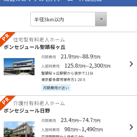
住宅型有料老人ホーム
ボンセジュール聖蹟桜ヶ丘
21.9
88.9
月額費用
万円～
万円
125.8
2,300
入居時費用
万円～
万円
聖蹟桜ヶ丘駅駅から徒歩で11分
東京都多摩市東寺方1-20-5
月額費用が近い
介護付有料老人ホーム
ボンセジュール日野
23.4
74.7
月額費用
万円～
万円
98
1,490
入居時費用
万円～
万円
百草園駅駅から徒歩で4分