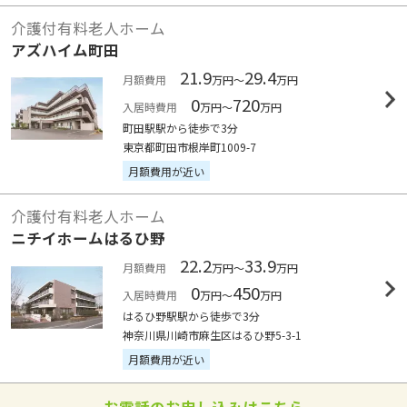
介護付有料老人ホーム
アズハイム町田
21.9
29.4
月額費用
万円～
万円
0
720
入居時費用
万円～
万円
町田駅駅から徒歩で3分
東京都町田市根岸町1009-7
月額費用が近い
介護付有料老人ホーム
ニチイホームはるひ野
22.2
33.9
月額費用
万円～
万円
0
450
入居時費用
万円～
万円
はるひ野駅駅から徒歩で3分
神奈川県川崎市麻生区はるひ野5-3-1
月額費用が近い
お電話のお申し込みはこちら