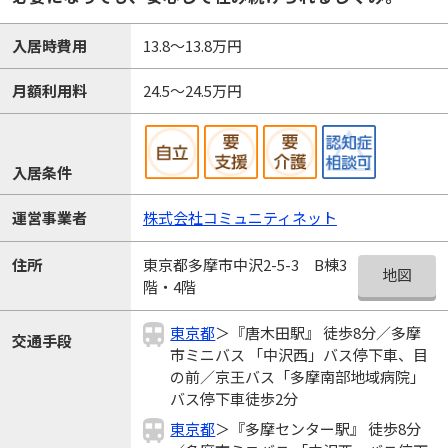
入居時費用
13.8～13.8万円
月額利用料
24.5～24.5万円
入居条件
運営事業者
株式会社コミュニティネット
東京都多摩市中沢2-5-3 B棟3
住所
地図
階・4階
東京都
＞『唐木田駅』 徒歩8分／多摩
交通手段
市ミニバス 「中沢西」バス停下車、目
の前／京王バス「多摩南部地域病院」
バス停下車徒歩2分
東京都
＞『多摩センター駅』 徒歩8分