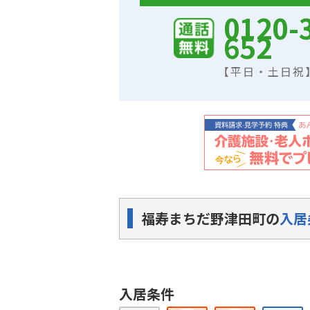
0120-
652
【平日・土日祝】9
福寿まちだ野津田町の
入居
入居条件