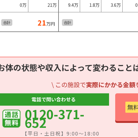
0万
21万
9.4万
1.8万
3.6万
21
合計
合計
万円
お体の状態や収入によって変わること
\ この施設で
実際にかかる金額
電話で問い合わせる
無
0120-371-
652
【平日・土日祝】9:00～18:00