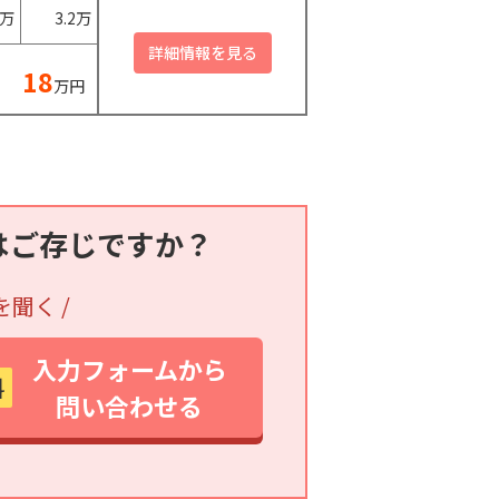
0万
3.2万
18
万円
はご存じですか？
を聞く /
入力フォームから
料
問い合わせる