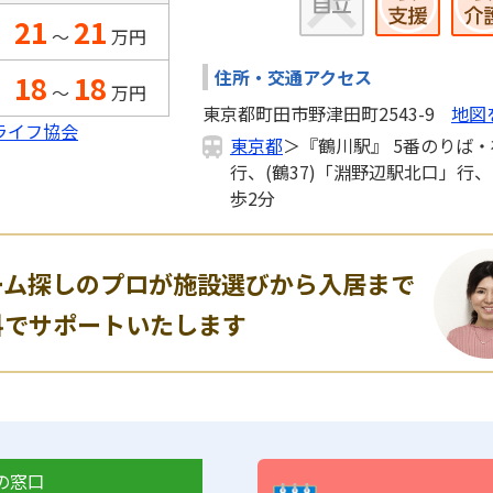
21
21
～
万円
住所・交通アクセス
18
18
～
万円
東京都町田市野津田町2543-9
地図
ライフ協会
東京都
＞『鶴川駅』 5番のりば・
行、(鶴37)「淵野辺駅北口」行
歩2分
ーム探しのプロが施設選びから入居まで
料でサポートいたします
の窓口