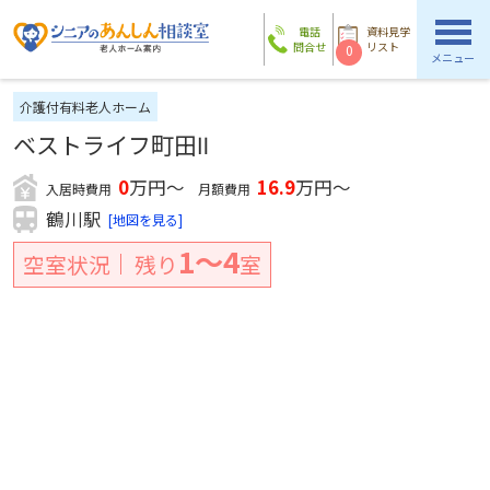
電話
資料見学
問合せ
リスト
0
メニュー
介護付有料老人ホーム
ベストライフ町田Ⅱ
0
万円～
16.9
万円～
入居時費用
月額費用
鶴川駅
[地図を見る]
1〜4
空室状況
残り
室