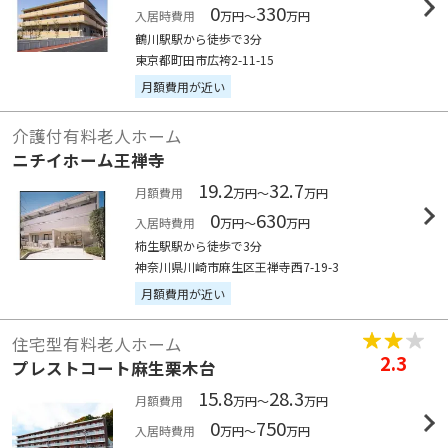
0
330
入居時費用
万円～
万円
鶴川駅駅から徒歩で3分
東京都町田市広袴2-11-15
月額費用が近い
介護付有料老人ホーム
ニチイホーム王禅寺
19.2
32.7
月額費用
万円～
万円
0
630
入居時費用
万円～
万円
柿生駅駅から徒歩で3分
神奈川県川崎市麻生区王禅寺西7-19-3
月額費用が近い
住宅型有料老人ホーム
2.3
プレストコート麻生栗木台
15.8
28.3
月額費用
万円～
万円
0
750
入居時費用
万円～
万円