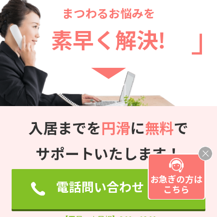
まつわるお悩みを
素早く解決!
入居までを
円滑
に
無料
で
サポートいたします！
お急ぎの方は
電話問い合わせ
こちら