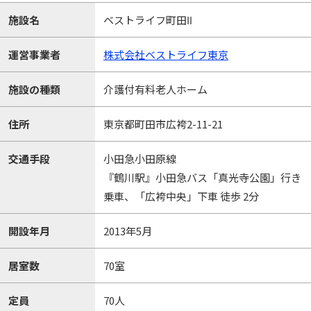
施設名
ベストライフ町田Ⅱ
運営事業者
株式会社ベストライフ東京
施設の種類
介護付有料老人ホーム
住所
東京都町田市広袴2-11-21
交通手段
小田急小田原線
『鶴川駅』小田急バス「真光寺公園」行き
乗車、「広袴中央」下車 徒歩 2分
開設年月
2013年5月
居室数
70室
定員
70人