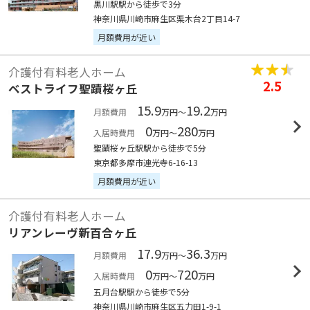
黒川駅駅から徒歩で3分
神奈川県川崎市麻生区栗木台2丁目14-7
月額費用が近い
介護付有料老人ホーム
2.5
ベストライフ聖蹟桜ヶ丘
15.9
19.2
月額費用
万円～
万円
0
280
入居時費用
万円～
万円
聖蹟桜ヶ丘駅駅から徒歩で5分
東京都多摩市連光寺6-16-13
月額費用が近い
介護付有料老人ホーム
リアンレーヴ新百合ヶ丘
17.9
36.3
月額費用
万円～
万円
0
720
入居時費用
万円～
万円
五月台駅駅から徒歩で5分
神奈川県川崎市麻生区五力田1-9-1