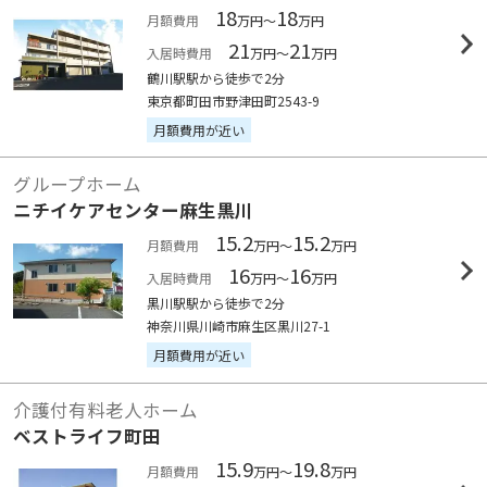
18
18
月額費用
万円～
万円
21
21
入居時費用
万円～
万円
鶴川駅駅から徒歩で2分
東京都町田市野津田町2543-9
月額費用が近い
グループホーム
ニチイケアセンター麻生黒川
15.2
15.2
月額費用
万円～
万円
16
16
入居時費用
万円～
万円
黒川駅駅から徒歩で2分
神奈川県川崎市麻生区黒川27-1
月額費用が近い
介護付有料老人ホーム
ベストライフ町田
15.9
19.8
月額費用
万円～
万円