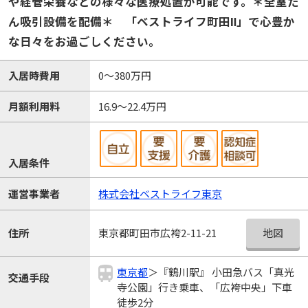
や経管栄養などの様々な医療処置が可能です。＊全室た
ん吸引設備を配備＊ 「ベストライフ町田Ⅱ」で心豊か
な日々をお過ごしください。
入居時費用
0～380万円
月額利用料
16.9～22.4万円
入居条件
運営事業者
株式会社ベストライフ東京
地図
住所
東京都町田市広袴2-11-21
東京都
＞『鶴川駅』 小田急バス「真光
交通手段
寺公園」行き乗車、「広袴中央」下車
徒歩2分