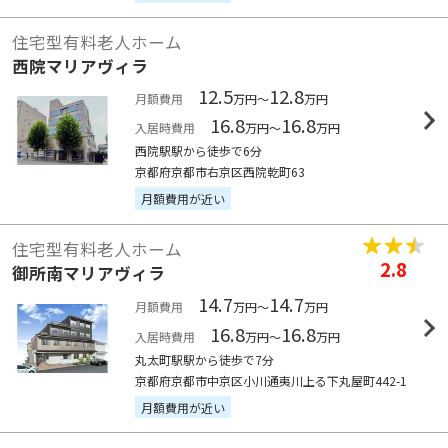
住宅型有料老人ホーム
西院マリアヴィラ
12.5
12.8
月額費用
万円～
万円
16.8
16.8
入居時費用
万円～
万円
西院駅駅から徒歩で6分
京都府京都市右京区西院乾町63
月額費用が近い
住宅型有料老人ホーム
2.8
御所南マリアヴィラ
14.7
14.7
月額費用
万円～
万円
16.8
16.8
入居時費用
万円～
万円
丸太町駅駅から徒歩で7分
京都府京都市中京区小川通夷川上る下丸屋町442-1
月額費用が近い