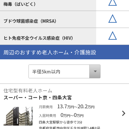
梅毒（ばいどく）
ブドウ球菌感染症（MRSA）
ヒト免疫不全ウイルス感染症（HIV）
周辺のおすすめ老人ホーム・介護施設
住宅型有料老人ホーム
スーパー・コート京・四条大宮
13.7
20.2
月額費用
万円～
万円
0
0
入居時費用
万円～
万円
四条大宮駅駅から徒歩で3分
京都府京都市中京区壬生坊城町14番8号