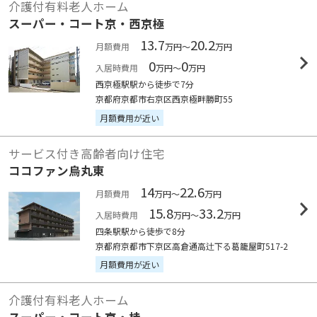
介護付有料老人ホーム
スーパー・コート京・西京極
13.7
20.2
月額費用
万円～
万円
0
0
入居時費用
万円～
万円
西京極駅駅から徒歩で7分
京都府京都市右京区西京極畔勝町55
月額費用が近い
サービス付き高齢者向け住宅
ココファン烏丸東
14
22.6
月額費用
万円～
万円
15.8
33.2
入居時費用
万円～
万円
四条駅駅から徒歩で8分
京都府京都市下京区高倉通高辻下る葛籠屋町517-2
月額費用が近い
介護付有料老人ホーム