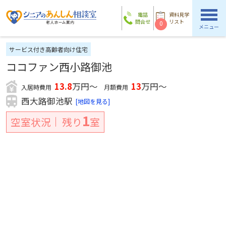
電話
資料見学
問合せ
リスト
0
メニュー
サービス付き高齢者向け住宅
ココファン西小路御池
13.8
万円～
13
万円～
入居時費用
月額費用
西大路御池駅
[地図を見る]
1
空室状況
残り
室