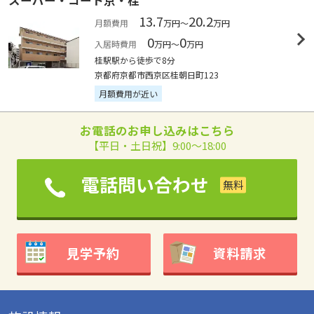
スーパー・コート京・桂
13.7
20.2
月額費用
万円～
万円
0
0
入居時費用
万円～
万円
桂駅駅から徒歩で8分
京都府京都市西京区桂朝日町123
月額費用が近い
お電話のお申し込みはこちら
【平日・土日祝】9:00～18:00
電話問い合わせ
見学予約
資料請求