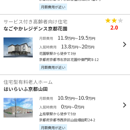
月額費用が近い
サービス付き高齢者向け住宅
2.0
なごやかレジデンス京都花園
11.9
19.5
月額費用
万円～
万円
13.8
20
入居時費用
万円～
万円
花園駅駅から徒歩で3分
京都府京都市右京区花園中御門町8-12
月額費用が近い
住宅型有料老人ホーム
はいらいふ京都山田
10.9
10.9
月額費用
万円～
万円
0
0
入居時費用
万円～
万円
上桂駅駅から徒歩で5分
京都府京都市西京区山田畑田町24-2
月額費用が近い