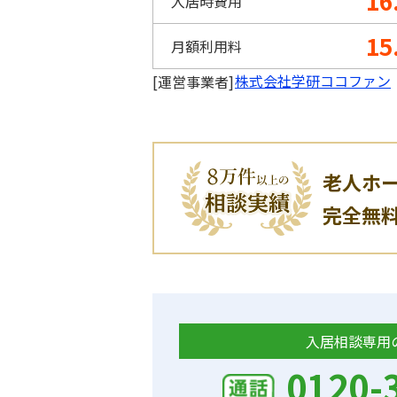
16
入居時費用
15
月額利用料
株式会社学研ココファン
[運営事業者]
老人ホ
完全無
入居相談専用
0120-