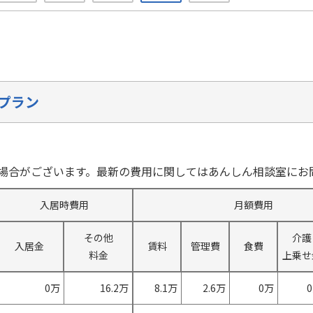
プラン
場合がございます。最新の費用に関してはあんしん相談室にお
入居時費用
月額費用
その他
介護
入居金
賃料
管理費
食費
料金
上乗せ
0万
16.2万
8.1万
2.6万
0万