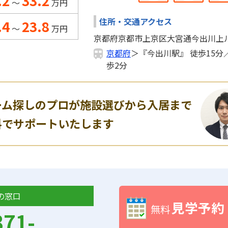
.2
33.2
～
万円
住所・交通アクセス
.4
23.8
～
万円
京都府京都市上京区大宮通今出川上ル
京都府
＞『今出川駅』 徒歩15
歩2分
ーム探しのプロが施設選びから入居まで
料でサポートいたします
の窓口
見学予約
無料
371-