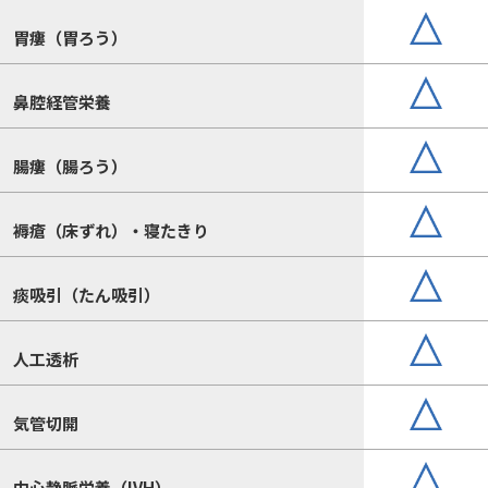
胃瘻（胃ろう）
鼻腔経管栄養
腸瘻（腸ろう）
褥瘡（床ずれ）・寝たきり
痰吸引（たん吸引）
人工透析
気管切開
中心静脈栄養（IVH）