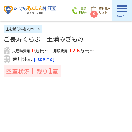
電話
資料見学
問合せ
リスト
0
メニュー
住宅型有料老人ホーム
ご長寿くらぶ 土浦みぎもみ
0
万円～
12.6
万円～
入居時費用
月額費用
荒川沖駅
[地図を見る]
1
空室状況
残り
室