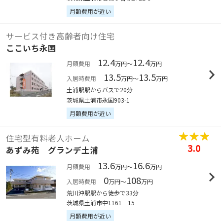
月額費用が近い
サービス付き高齢者向け住宅
ここいち永国
12.4
12.4
月額費用
万円～
万円
13.5
13.5
入居時費用
万円～
万円
土浦駅駅からバスで20分
茨城県土浦市永国903-1
月額費用が近い
住宅型有料老人ホーム
3.0
あずみ苑 グランデ土浦
13.6
16.6
月額費用
万円～
万円
0
108
入居時費用
万円～
万円
荒川沖駅駅から徒歩で33分
茨城県土浦市中1161‐15
月額費用が近い