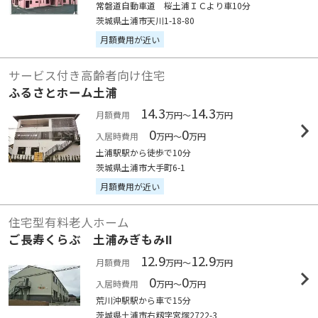
常磐道自動車道 桜土浦ＩＣより車10分
茨城県土浦市天川1-18-80
月額費用が近い
サービス付き高齢者向け住宅
ふるさとホーム土浦
14.3
14.3
月額費用
万円～
万円
0
0
入居時費用
万円～
万円
土浦駅駅から徒歩で10分
茨城県土浦市大手町6-1
月額費用が近い
住宅型有料老人ホーム
ご長寿くらぶ 土浦みぎもみⅡ
12.9
12.9
月額費用
万円～
万円
0
0
入居時費用
万円～
万円
荒川沖駅駅から車で15分
茨城県土浦市右籾字宮塚2722-3