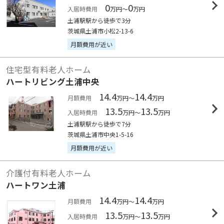
0
0
入居時費用
万円～
万円
土浦駅駅から徒歩で3分
茨城県土浦市小松2-13-6
月額費用が近い
住宅型有料老人ホーム
ハートリビング土浦中央
14.4
14.4
月額費用
万円～
万円
13.5
13.5
入居時費用
万円～
万円
土浦駅駅から徒歩で7分
茨城県土浦市中央1-5-16
月額費用が近い
介護付有料老人ホーム
ハートワン土浦
14.4
14.4
月額費用
万円～
万円
13.5
13.5
入居時費用
万円～
万円