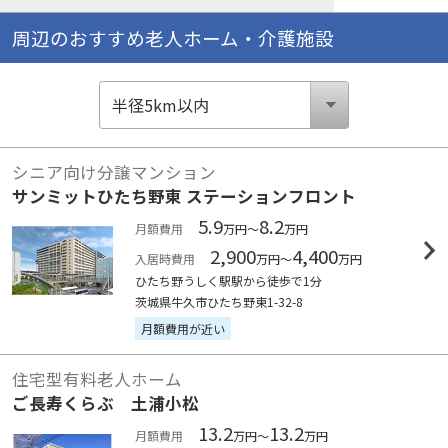
周辺のおすすめ老人ホーム・介護施設
シニア向け分譲マンション
サンミットひたち野東 ステーションフロント
5.9
8.2
月額費用
万円～
万円
2,900
4,400
入居時費用
万円～
万円
ひたち野うしく駅駅から徒歩で1分
茨城県牛久市ひたち野東1-32-8
月額費用が近い
住宅型有料老人ホーム
ご長寿くらぶ 土浦小松
13.2
13.2
月額費用
万円～
万円