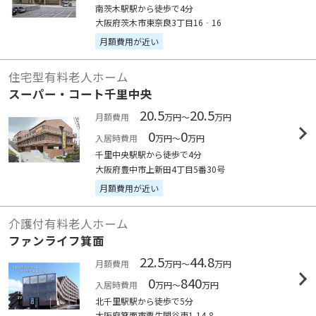
南茨木駅駅から徒歩で4分
大阪府茨木市東奈良3丁目16‐16
月額費用が近い
住宅型有料老人ホーム
スーパー・コート千里中央
20.5
20.5
月額費用
万円～
万円
0
0
入居時費用
万円～
万円
千里中央駅駅から徒歩で4分
大阪府豊中市上新田4丁目5番30号
月額費用が近い
介護付有料老人ホーム
ファンライフ箕面
22.5
44.8
月額費用
万円～
万円
0
840
入居時費用
万円～
万円
北千里駅駅から徒歩で5分
大阪府箕面市粟生間谷東1-14-8