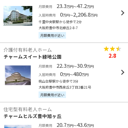
23.3
47.2
月額費用
万円～
万円
0
2,206.8
入居時費用
万円～
万円
千里中央駅駅から徒歩で2分
大阪府豊中市北緑丘2-8-7
月額費用が近い
介護付有料老人ホーム
2.8
チャームスイート緑地公園
22.3
30.9
月額費用
万円～
万円
0
480
入居時費用
万円～
万円
桃山台駅駅から徒歩で3分
大阪府豊中市西泉丘3丁目2番21号
月額費用が近い
住宅型有料老人ホーム
チャームヒルズ豊中旭ヶ丘
20.7
43.6
月額費用
万円～
万円