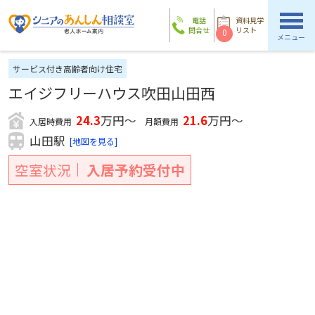
電話
資料見学
問合せ
リスト
0
メニュー
サービス付き高齢者向け住宅
エイジフリーハウス吹田山田西
24.3
万円～
21.6
万円～
入居時費用
月額費用
山田駅
[地図を見る]
空室状況
入居予約受付中