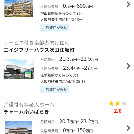
0
600
入居時費用
万円～
万円
桃山台駅駅から徒歩で3分
大阪府豊中市旭丘1番13号
月額費用が近い
サービス付き高齢者向け住宅
エイジフリーハウス吹田江坂町
21.3
22.5
月額費用
万円～
万円
23.4
27
入居時費用
万円～
万円
江坂駅駅から徒歩で3分
大阪府吹田市江坂町3-35-19
月額費用が近い
介護付有料老人ホーム
2.0
チャーム南いばらき
20.7
23.2
月額費用
万円～
万円
0
150
入居時費用
万円～
万円