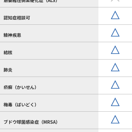
筋萎縮性側索硬化症（ALS）
認知症相談可
精神疾患
結核
肺炎
疥癬（かいせん）
梅毒（ばいどく）
ブドウ球菌感染症（MRSA）