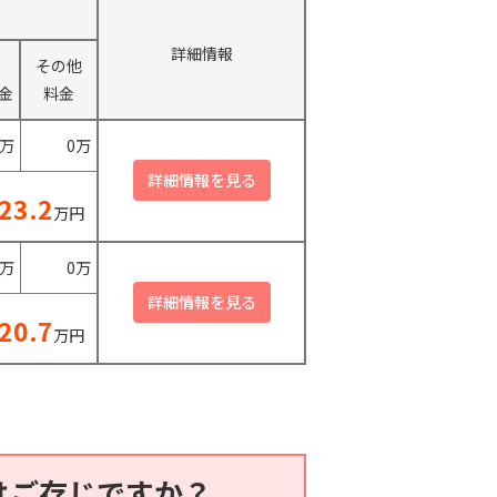
詳細情報
その他
金
料金
0万
0万
23.2
万円
0万
0万
20.7
万円
はご存じですか？