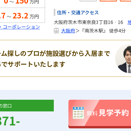
0
150
～
万円
住所・交通アクセス
.7
23.2
～
万円
大阪府茨木市東奈良3丁目16‐16
・コーポレーション
大阪府
＞『南茨木駅』 徒歩4分
ーム探しのプロが施設選びから入居まで
料でサポートいたします
の窓口
見学予約
無料
371-