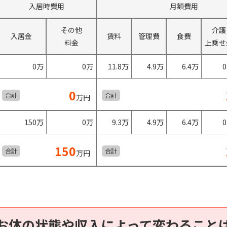
入居時費用
月額費用
その他
介護
入居金
賃料
管理費
食費
料金
上乗せ
0万
0万
11.8万
4.9万
6.4万
0
合計
合計
万円
150万
0万
9.3万
4.9万
6.4万
150
合計
合計
万円
お体の状態や収入によって変わること