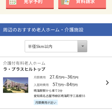
見学予約
資料請求
周辺のおすすめ老人ホーム・介護施設
介護付有料老人ホーム
ラ・プラスヒルトップ
27.6
36
月額費用
万円～
万円
57
84
入居時費用
万円～
万円
鳴海駅駅から車で3分
愛知県名古屋市緑区鳴海町字三高根55
月額費用が近い