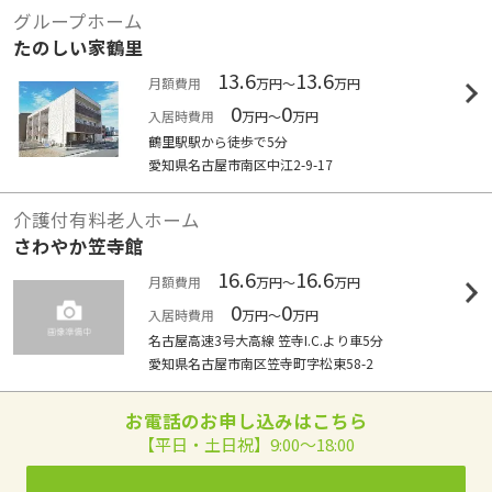
グループホーム
たのしい家鶴里
13.6
13.6
月額費用
万円～
万円
0
0
入居時費用
万円～
万円
鶴里駅駅から徒歩で5分
愛知県名古屋市南区中江2-9-17
介護付有料老人ホーム
さわやか笠寺館
16.6
16.6
月額費用
万円～
万円
0
0
入居時費用
万円～
万円
名古屋高速3号大高線 笠寺I.C.より車5分
愛知県名古屋市南区笠寺町字松東58-2
お電話のお申し込みはこちら
【平日・土日祝】9:00～18:00