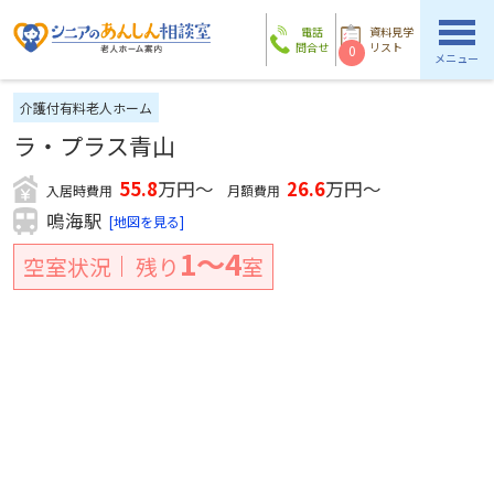
電話
資料見学
問合せ
リスト
0
メニュー
介護付有料老人ホーム
ラ・プラス青山
55.8
万円～
26.6
万円～
入居時費用
月額費用
鳴海駅
[地図を見る]
1〜4
空室状況
残り
室