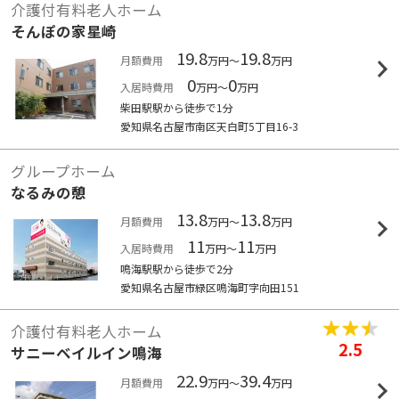
介護付有料老人ホーム
そんぽの家星崎
19.8
19.8
月額費用
万円～
万円
0
0
入居時費用
万円～
万円
柴田駅駅から徒歩で1分
愛知県名古屋市南区天白町5丁目16-3
グループホーム
なるみの憩
13.8
13.8
月額費用
万円～
万円
11
11
入居時費用
万円～
万円
鳴海駅駅から徒歩で2分
愛知県名古屋市緑区鳴海町字向田151
介護付有料老人ホーム
2.5
サニーベイルイン鳴海
22.9
39.4
月額費用
万円～
万円