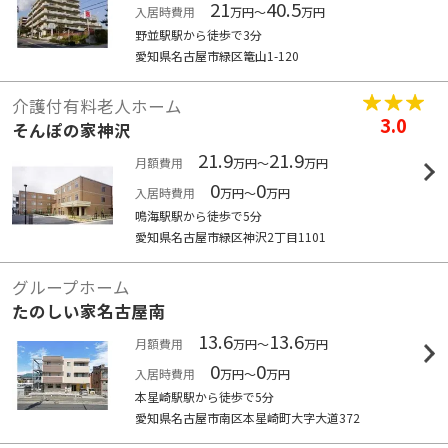
21
40.5
入居時費用
万円～
万円
野並駅駅から徒歩で3分
愛知県名古屋市緑区篭山1-120
介護付有料老人ホーム
3.0
そんぽの家神沢
21.9
21.9
月額費用
万円～
万円
0
0
入居時費用
万円～
万円
鳴海駅駅から徒歩で5分
愛知県名古屋市緑区神沢2丁目1101
グループホーム
たのしい家名古屋南
13.6
13.6
月額費用
万円～
万円
0
0
入居時費用
万円～
万円
本星崎駅駅から徒歩で5分
愛知県名古屋市南区本星崎町大字大道372