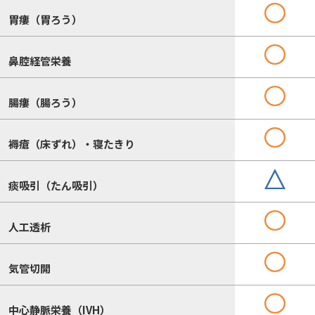
胃瘻（胃ろう）
鼻腔経管栄養
腸瘻（腸ろう）
褥瘡（床ずれ）・寝たきり
痰吸引（たん吸引）
人工透析
気管切開
中心静脈栄養（IVH）