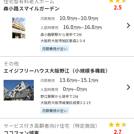
住宅型有料老人ホーム
2.5
森小路スマイルガーデン
10.9
10.9
月額費用
万円～
万円
16.8
16.8
入居時費用
万円～
万円
森小路駅駅から徒歩で2分
大阪府大阪市旭区新森2-3-4
月額費用が近い
その他
エイジフリーハウス大阪野江（小規模多機能）
13.6
15.1
月額費用
万円～
万円
0
0
入居時費用
万円～
万円
野江駅駅から徒歩で2分
大阪府大阪市城東区成育3-2-19
月額費用が近い
サービス付き高齢者向け住宅（特定施設）
2.7
ココファン城東