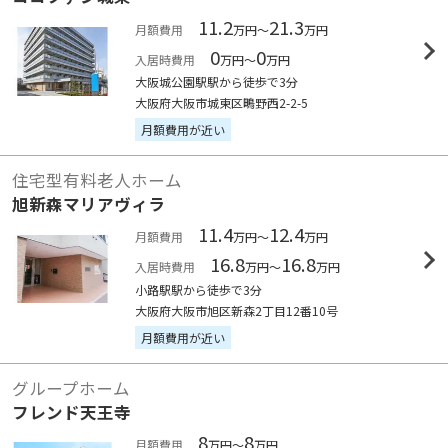
11.2
21.3
月額費用
万円～
万円
0
0
入居時費用
万円～
万円
大阪城公園駅駅から徒歩で3分
大阪府大阪市城東区鴫野西2-2-5
月額費用が近い
住宅型有料老人ホーム
旭新森マリアヴィラ
11.4
12.4
月額費用
万円～
万円
16.8
16.8
入居時費用
万円～
万円
小路駅駅から徒歩で3分
大阪府大阪市旭区新森2丁目12番10号
月額費用が近い
グループホーム
フレンド天王寺
8
8
月額費用
万円～
万円