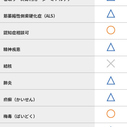
筋萎縮性側索硬化症（ALS）
認知症相談可
精神疾患
結核
肺炎
疥癬（かいせん）
梅毒（ばいどく）