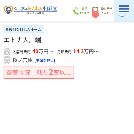
電話
資料見学
問合せ
リスト
0
メニュー
介護付有料老人ホーム
エトナ大川端
40
万円～
14.3
万円～
入居時費用
月額費用
桜ノ宮駅
[地図を見る]
2
空室状況
残り
室以上