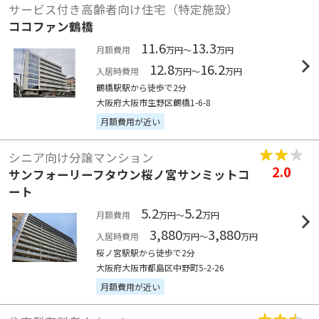
サービス付き高齢者向け住宅（特定施設）
ココファン鶴橋
11.6
13.3
月額費用
万円～
万円
12.8
16.2
入居時費用
万円～
万円
鶴橋駅駅から徒歩で2分
大阪府大阪市生野区鶴橋1-6-8
月額費用が近い
シニア向け分譲マンション
2.0
サンフォーリーフタウン桜ノ宮サンミットコ
ート
5.2
5.2
月額費用
万円～
万円
3,880
3,880
入居時費用
万円～
万円
桜ノ宮駅駅から徒歩で2分
大阪府大阪市都島区中野町5-2-26
月額費用が近い