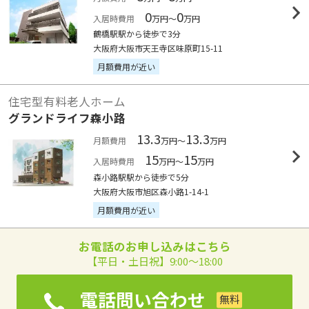
0
0
入居時費用
万円～
万円
鶴橋駅駅から徒歩で3分
大阪府大阪市天王寺区味原町15-11
月額費用が近い
住宅型有料老人ホーム
グランドライフ森小路
13.3
13.3
月額費用
万円～
万円
15
15
入居時費用
万円～
万円
森小路駅駅から徒歩で5分
大阪府大阪市旭区森小路1-14-1
月額費用が近い
お電話のお申し込みはこちら
【平日・土日祝】9:00～18:00
電話問い合わせ