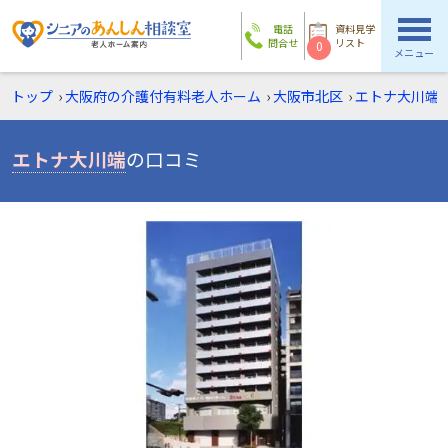
電話
資料見学
問合せ
リスト
0
メニュー
トップ
›
大阪府の介護付有料老人ホーム
›
大阪市北区
›
エトナ大川端
›
エトナ大川端
の口コミ