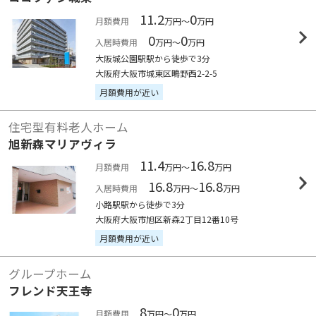
11.2
0
月額費用
万円～
万円
0
0
入居時費用
万円～
万円
大阪城公園駅駅から徒歩で3分
大阪府大阪市城東区鴫野西2-2-5
月額費用が近い
住宅型有料老人ホーム
旭新森マリアヴィラ
11.4
16.8
月額費用
万円～
万円
16.8
16.8
入居時費用
万円～
万円
小路駅駅から徒歩で3分
大阪府大阪市旭区新森2丁目12番10号
月額費用が近い
グループホーム
フレンド天王寺
8
0
月額費用
万円～
万円