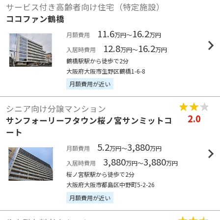
サービス付き高齢者向け住宅（特定施設）
ココファン鶴橋
11.6
16.2
月額費用
万円～
万円
12.8
16.2
入居時費用
万円～
万円
鶴橋駅駅から徒歩で2分
大阪府大阪市生野区鶴橋1-6-8
月額費用が近い
シニア向け分譲マンション
2.0
サンフォーリーフタウン桜ノ宮サンミットコ
ート
5.2
3,880
月額費用
万円～
万円
3,880
3,880
入居時費用
万円～
万円
桜ノ宮駅駅から徒歩で2分
大阪府大阪市都島区中野町5-2-26
月額費用が近い