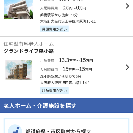
0
0
入居時費用
万円～
万円
鶴橋駅駅から徒歩で3分
大阪府大阪市天王寺区味原町15-11
月額費用が近い
住宅型有料老人ホーム
グランドライフ森小路
13.3
15
月額費用
万円～
万円
15
15
入居時費用
万円～
万円
森小路駅駅から徒歩で5分
大阪府大阪市旭区森小路1-14-1
月額費用が近い
老人ホーム・介護施設を探す
都道府県・市区町村から探す