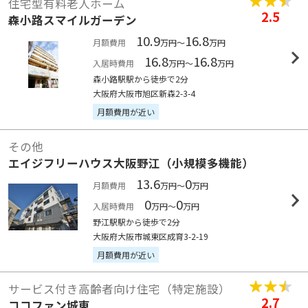
住宅型有料老人ホーム
2.5
森小路スマイルガーデン
10.9
16.8
月額費用
万円～
万円
16.8
16.8
入居時費用
万円～
万円
森小路駅駅から徒歩で2分
大阪府大阪市旭区新森2-3-4
月額費用が近い
その他
エイジフリーハウス大阪野江（小規模多機能）
13.6
0
月額費用
万円～
万円
0
0
入居時費用
万円～
万円
野江駅駅から徒歩で2分
大阪府大阪市城東区成育3-2-19
月額費用が近い
サービス付き高齢者向け住宅（特定施設）
2.7
ココファン城東