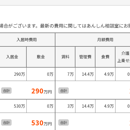
場合がございます。最新の費用に関してはあんしん相談室にお
入居時費用
月額費用
介護
入居金
敷金
賃料
管理費
食費
上乗せ
290万
0万
7万
14.4万
4.9万
290
合計
合計
万円
530万
0万
3万
14.4万
4.9万
530
合計
合計
万円