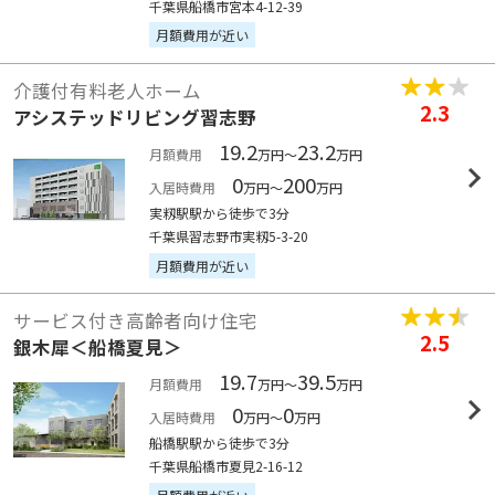
千葉県船橋市宮本4-12-39
月額費用が近い
介護付有料老人ホーム
2.3
アシステッドリビング習志野
19.2
23.2
月額費用
万円～
万円
0
200
入居時費用
万円～
万円
実籾駅駅から徒歩で3分
千葉県習志野市実籾5-3-20
月額費用が近い
サービス付き高齢者向け住宅
2.5
銀木犀＜船橋夏見＞
19.7
39.5
月額費用
万円～
万円
0
0
入居時費用
万円～
万円
船橋駅駅から徒歩で3分
千葉県船橋市夏見2-16-12