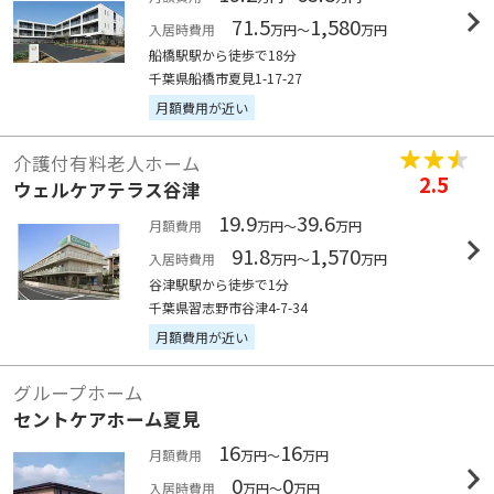
71.5
1,580
入居時費用
万円～
万円
船橋駅駅から徒歩で18分
千葉県船橋市夏見1-17-27
月額費用が近い
介護付有料老人ホーム
2.5
ウェルケアテラス谷津
19.9
39.6
月額費用
万円～
万円
91.8
1,570
入居時費用
万円～
万円
谷津駅駅から徒歩で1分
千葉県習志野市谷津4-7-34
月額費用が近い
グループホーム
セントケアホーム夏見
16
16
月額費用
万円～
万円
0
0
入居時費用
万円～
万円