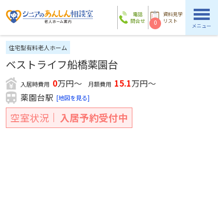
電話
資料見学
問合せ
リスト
0
メニュー
住宅型有料老人ホーム
ベストライフ船橋薬園台
0
万円～
15.1
万円～
入居時費用
月額費用
薬園台駅
[地図を見る]
空室状況
入居予約受付中