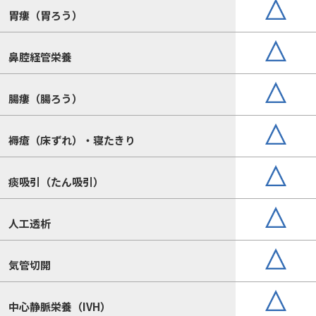
胃瘻（胃ろう）
鼻腔経管栄養
腸瘻（腸ろう）
褥瘡（床ずれ）・寝たきり
痰吸引（たん吸引）
人工透析
気管切開
中心静脈栄養（IVH）