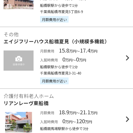
船橋駅駅から徒歩で1分
千葉県船橋市夏見5丁目6-9
月額費用が近い
その他
エイジフリーハウス船橋夏見（小規模多機能）
15.8
17.4
月額費用
万円～
万円
0
0
入居時費用
万円～
万円
船橋駅駅から徒歩で1分
千葉県船橋市夏見3-31-40
月額費用が近い
介護付有料老人ホーム
リアンレーヴ東船橋
18.9
21.1
月額費用
万円～
万円
0
120
入居時費用
万円～
万円
船橋競馬場駅駅から徒歩で3分