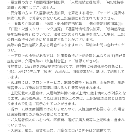
・要支援の方は「夜間看護体制加算」「入居継続支援加算」「ADL維持等
加算」の適用はございません。
・要介護の方は「入居継続支援加算」を算定する場合、「サービス提供体
制強化加算」は算定できないため上記金額にも含まれておりません。
・「看取り介護加算」「退院・退所時連携加算」「個別機能訓練加算(Ⅱ)」
「口腔・栄養スクリーニング加算」「退居時情報提供加算」「新興感染症
等施設療養費」については、法令に定められた条件を満たした場合、上記
の自己負担分の料金に加え算定することがございます。
実際の自己負担額と異なる場合がありますので、詳細はお問い合わせくだ
さい。
・一定以上の所得がある方は、利用者負担が上記金額と異なります(自己負
担割合は、介護保険の『負担割合証』でご確認ください)。
食材費は、1日3食を30日提供の場合です。食材費は軽減税率の対象とし、
1食につき730円以下（税抜）の場合は、消費税率8％に基づいて記載して
います。
・管理費には、フロントサービス、施設の維持・管理費、水光熱費、厨房
運営費および施設運営管理に関わる人件費等が含まれます。
・上記記載の入居金は、入居時満年齢75歳以上満91歳未満の方が対象とな
ります。満75歳未満、または満91歳以上の方は、上記記載の金額とは異な
りますので別途ご提示させていただきます。
・当ホームは医療機関ではありませんので、入院加療が必要になった場合
は医療機関での治療が必要となります。
・ご入居者個人のおむつ代、医療費、嗜好品購入費等は上記料金に含まれ
ていません。
・入居金、敷金、家賃相当額、介護保険自己負担分は非課税です。