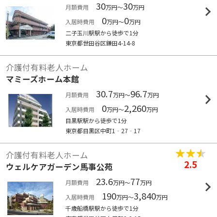
30
30
月額費用
万円～
万円
0
0
入居時費用
万円～
万円
二子玉川駅駅から徒歩で1分
東京都世田谷区鎌田4-14-8
介護付有料老人ホーム
マミーズホーム本館
30.7
96.7
月額費用
万円～
万円
0
2,260
入居時費用
万円～
万円
目黒駅駅から徒歩で1分
東京都目黒区中町1‐27‐17
介護付有料老人ホーム
2.5
ウェルケアガーデン馬事公苑
23.6
77
月額費用
万円～
万円
190
3,840
入居時費用
万円～
万円
千歳船橋駅駅から徒歩で1分