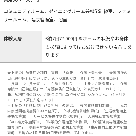
コミュニティルーム、ダイニングルーム兼機能訓練室、ファミ
リールーム、健康管理室、浴室
体験入居
6泊7日77,000円 ※ホームの状況やお身体
の状態によってはお受けできない場合もあ
ります。
★上記の月額費用の項目「賃料」「食費」「介護上乗せ金」「介護保険の
自己負担額」については、以下の注釈では「賃料」⇒「家賃相当額」、
「食費」⇒「食材費」、「介護上乗せ金」⇒「上乗せ介護費用」、「介護
保険の自己負担額」⇒「介護保険自己負担分」と表記されております。
●月額利用料のほか、介護保険自己負担分が毎月かかります。（1ヶ月を
30日として算出/1名あたり）
・上記の「介護保険自己負担分」の表は、「夜間看護体制加算(Ⅰ)」「協力
医療機関連携加算(100単位/月)」「個別機能訓練加算(Ⅰ)」「生活機能向上
連携加算(Ⅱ)」「サービス提供体制強化加算(Ⅰ)」「入居継続支援加算(Ⅰ)」
「ADL維持等加算(Ⅱ)」「科学的介護推進体制加算」「介護職員等処遇改善
加算(Ⅰ)ロ」「高齢者施設等感染対策向上加算(Ⅰ)」「生産性向上推進体制加
算(Ⅰ)」を含めた1割負担額(目安)を表示しております。