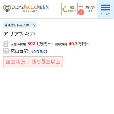
電話
資料見学
問合せ
リスト
0
メニュー
介護付有料老人ホーム
アリア等々力
302.1
万円～
40.3
万円～
入居時費用
月額費用
尾山台駅
[地図を見る]
5
空室状況
残り
室以上