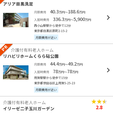
アリア目黒洗足
40.3
188.6
月額費用
万円～
万円
336.3
5,900
入居時費用
万円～
万円
西小山駅駅から徒歩で12分
東京都目黒区原町2-15-2
月額費用が近い
介護付有料老人ホーム
リハビリホームくらら砧公園
44.4
49.2
月額費用
万円～
万円
78
78
入居時費用
万円～
万円
用賀駅駅から徒歩で15分
東京都世田谷区上用賀5-25-23
月額費用が近い
介護付有料老人ホーム
2.8
イリーゼ二子玉川ガーデン