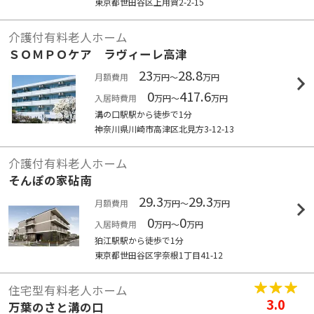
東京都世田谷区上用賀2-2-15
介護付有料老人ホーム
ＳＯＭＰＯケア ラヴィーレ高津
23
28.8
月額費用
万円～
万円
0
417.6
入居時費用
万円～
万円
溝の口駅駅から徒歩で1分
神奈川県川崎市高津区北見方3-12-13
介護付有料老人ホーム
そんぽの家砧南
29.3
29.3
月額費用
万円～
万円
0
0
入居時費用
万円～
万円
狛江駅駅から徒歩で1分
東京都世田谷区宇奈根1丁目41-12
住宅型有料老人ホーム
3.0
万葉のさと溝の口