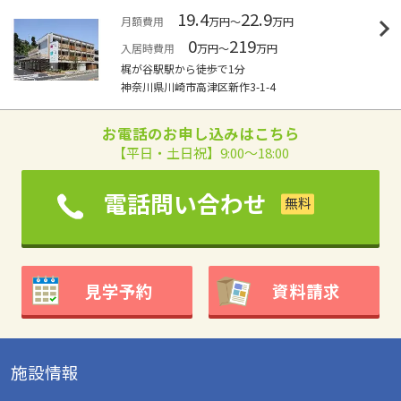
19.4
22.9
月額費用
万円～
万円
0
219
入居時費用
万円～
万円
梶が谷駅駅から徒歩で1分
神奈川県川崎市高津区新作3-1-4
お電話のお申し込みはこちら
【平日・土日祝】9:00～18:00
電話問い合わせ
見学予約
資料請求
施設情報