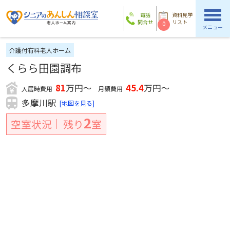
電話
資料見学
問合せ
リスト
0
メニュー
介護付有料老人ホーム
くらら田園調布
81
万円～
45.4
万円～
入居時費用
月額費用
多摩川駅
[地図を見る]
2
空室状況
残り
室