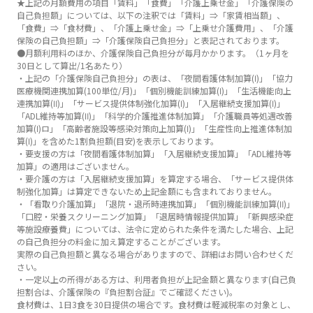
★上記の月額費用の項目「賃料」「食費」「介護上乗せ金」「介護保険の
自己負担額」については、以下の注釈では「賃料」⇒「家賃相当額」、
「食費」⇒「食材費」、「介護上乗せ金」⇒「上乗せ介護費用」、「介護
保険の自己負担額」⇒「介護保険自己負担分」と表記されております。
●月額利用料のほか、介護保険自己負担分が毎月かかります。（1ヶ月を
30日として算出/1名あたり）
・上記の「介護保険自己負担分」の表は、「夜間看護体制加算(Ⅰ)」「協力
医療機関連携加算(100単位/月)」「個別機能訓練加算(Ⅰ)」「生活機能向上
連携加算(Ⅱ)」「サービス提供体制強化加算(Ⅰ)」「入居継続支援加算(Ⅰ)」
「ADL維持等加算(Ⅱ)」「科学的介護推進体制加算」「介護職員等処遇改善
加算(Ⅰ)ロ」「高齢者施設等感染対策向上加算(Ⅰ)」「生産性向上推進体制加
算(Ⅰ)」を含めた1割負担額(目安)を表示しております。
・要支援の方は「夜間看護体制加算」「入居継続支援加算」「ADL維持等
加算」の適用はございません。
・要介護の方は「入居継続支援加算」を算定する場合、「サービス提供体
制強化加算」は算定できないため上記金額にも含まれておりません。
・「看取り介護加算」「退院・退所時連携加算」「個別機能訓練加算(Ⅱ)」
「口腔・栄養スクリーニング加算」「退居時情報提供加算」「新興感染症
等施設療養費」については、法令に定められた条件を満たした場合、上記
の自己負担分の料金に加え算定することがございます。
実際の自己負担額と異なる場合がありますので、詳細はお問い合わせくだ
さい。
・一定以上の所得がある方は、利用者負担が上記金額と異なります(自己負
担割合は、介護保険の『負担割合証』でご確認ください)。
食材費は、1日3食を30日提供の場合です。食材費は軽減税率の対象とし、