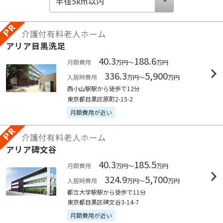
介護付有料老人ホーム
アリア目黒洗足
40.3
188.6
月額費用
万円～
万円
336.3
5,900
入居時費用
万円～
万円
西小山駅駅から徒歩で12分
東京都目黒区原町2-15-2
月額費用が近い
介護付有料老人ホーム
アリア碑文谷
40.3
185.5
月額費用
万円～
万円
324.9
5,700
入居時費用
万円～
万円
都立大学駅駅から徒歩で11分
東京都目黒区碑文谷3-14-7
月額費用が近い