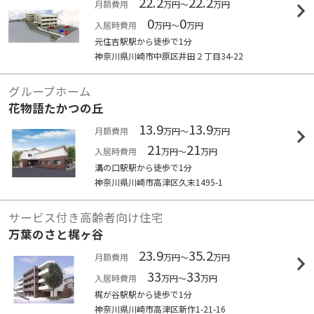
22.2
22.2
月額費用
万円～
万円
0
0
入居時費用
万円～
万円
元住吉駅駅から徒歩で1分
神奈川県川崎市中原区井田２丁目34-22
グループホーム
花物語たかつの丘
13.9
13.9
月額費用
万円～
万円
21
21
入居時費用
万円～
万円
溝の口駅駅から徒歩で1分
神奈川県川崎市高津区久末1495-1
サービス付き高齢者向け住宅
万葉のさと梶ヶ谷
23.9
35.2
月額費用
万円～
万円
33
33
入居時費用
万円～
万円
梶が谷駅駅から徒歩で1分
神奈川県川崎市高津区新作1-21-16