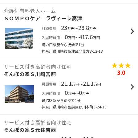
介護付有料老人ホーム
ＳＯＭＰＯケア ラヴィーレ高津
23
28.8
月額費用
万円～
万円
0
417.6
入居時費用
万円～
万円
溝の口駅駅から徒歩で1分
神奈川県川崎市高津区北見方3-12-13
サービス付き高齢者向け住宅
3.0
そんぽの家Ｓ川崎宮前
21.1
21.1
月額費用
万円～
万円
0
0
入居時費用
万円～
万円
鷺沼駅駅から徒歩で1分
神奈川県川崎市宮前区野川本町3-24-13
サービス付き高齢者向け住宅
そんぽの家Ｓ元住吉西