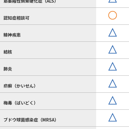
筋萎縮性側索硬化症（ALS）
認知症相談可
精神疾患
結核
肺炎
疥癬（かいせん）
梅毒（ばいどく）
ブドウ球菌感染症（MRSA）