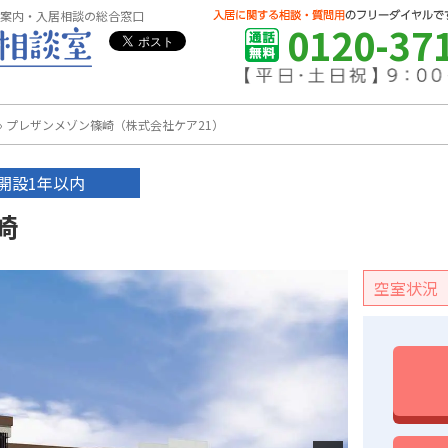
案内・入居相談の総合窓口
0120-37
›
プレザンメゾン篠崎（株式会社ケア21）
開設1年以内
崎
空室状況