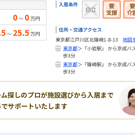
入居条件
0
0
～
万円
住所・交通アクセス
.5
25.5
～
万円
東京都江戸川区北篠崎1-8-13
地図
東京都
＞『小岩駅』 から京成バス
歩3分
東京都
＞『篠崎駅』 から京成バス
歩3分
ーム探しのプロが施設選びから入居まで
料でサポートいたします