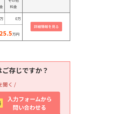
その他
金
料金
0万
0万
25.5
万円
はご存じですか？
を聞く /
入力フォームから
料
問い合わせる