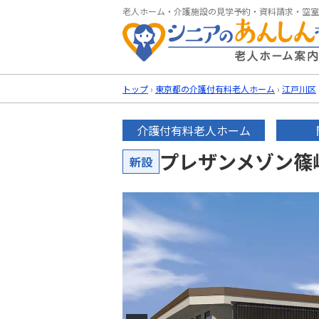
老人ホーム・介護施設の見学予約・資料請求・空室
トップ
›
東京都の介護付有料老人ホーム
›
江戸川区
介護付有料老人ホーム
プレザンメゾン篠
新設