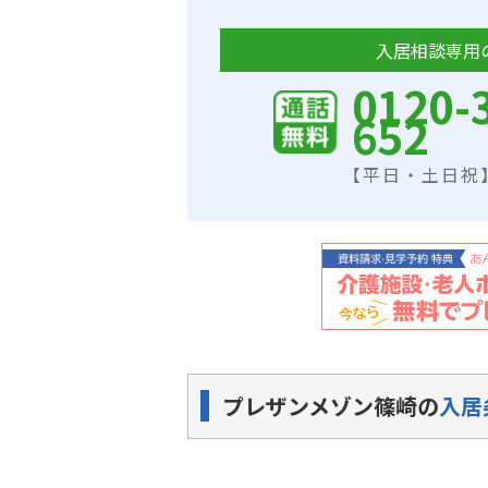
入居相談専用
0120-
652
【平日・土日祝】9
プレザンメゾン篠崎の
入居