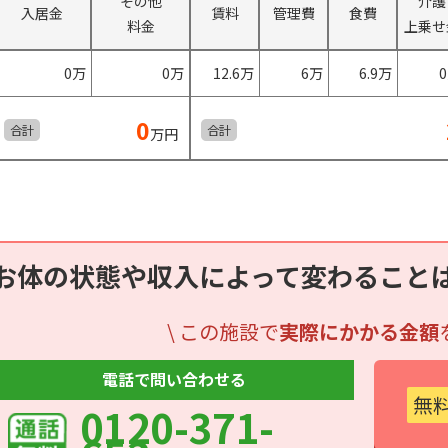
その他
介護
入居金
賃料
管理費
食費
料金
上乗せ
0万
0万
12.6万
6万
6.9万
0
合計
合計
万円
お体の状態や収入によって変わること
\ この施設で
実際にかかる金額
電話で問い合わせる
無
0120-371-