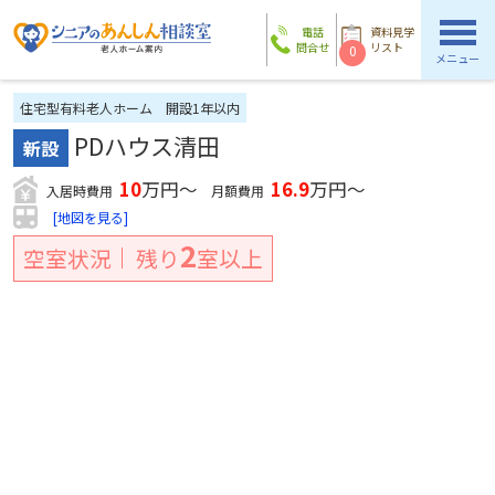
電話
資料見学
問合せ
リスト
0
メニュー
住宅型有料老人ホーム
開設1年以内
PDハウス清田
新設
10
万円～
16.9
万円～
入居時費用
月額費用
[地図を見る]
2
空室状況
残り
室以上