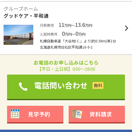
グループホーム
グッドケア・平和通
11
13.6
月額費用
万円～
万円
0
0
入居時費用
万円～
万円
札樽自動車道「大谷地I.C.」より(約0.5Km)車1分
北海道札幌市白石区平和通16-9-1
お電話のお申し込みはこちら
【平日・土日祝】9:00～18:00
電話問い合わせ
見学予約
資料請求