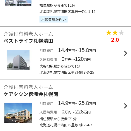
福住駅駅から車で12分
北海道札幌市清田区真栄一条1-1-15
月額費用が近い
介護付有料老人ホーム
2.0
ベストライフ札幌清田
14.4
15.8
月額費用
万円～
万円
0
120
入居時費用
万円～
万円
大谷地駅駅から徒歩で1分
北海道札幌市清田区平岡4条3-3-25
介護付有料老人ホーム
ケアタウン徳洲会札幌南
14.9
25.8
月額費用
万円～
万円
0
228
入居時費用
万円～
万円
福住駅駅から徒歩で1分
北海道札幌市清田区里塚2条2-4-21