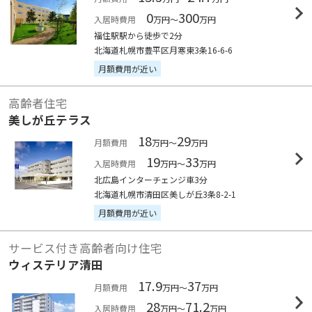
0
300
入居時費用
万円～
万円
福住駅駅から徒歩で2分
北海道札幌市豊平区月寒東3条16-6-6
月額費用が近い
高齢者住宅
美しが丘テラス
18
29
月額費用
万円～
万円
19
33
入居時費用
万円～
万円
北広島インターチェンジ車3分
北海道札幌市清田区美しが丘3条8-2-1
月額費用が近い
サービス付き高齢者向け住宅
ウィステリア清田
17.9
37
月額費用
万円～
万円
28
71.2
入居時費用
万円～
万円