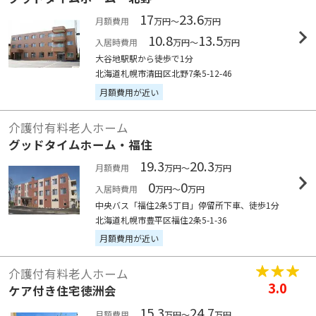
17
23.6
月額費用
万円～
万円
10.8
13.5
入居時費用
万円～
万円
大谷地駅駅から徒歩で1分
北海道札幌市清田区北野7条5-12-46
月額費用が近い
介護付有料老人ホーム
グッドタイムホーム・福住
19.3
20.3
月額費用
万円～
万円
0
0
入居時費用
万円～
万円
中央バス「福住2条5丁目」停留所下車、徒歩1分
北海道札幌市豊平区福住2条5-1-36
月額費用が近い
介護付有料老人ホーム
3.0
ケア付き住宅徳洲会
15.3
24.7
月額費用
万円～
万円