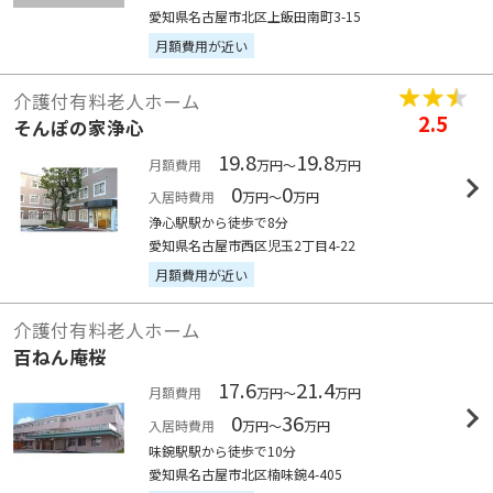
愛知県名古屋市北区上飯田南町3-15
月額費用が近い
介護付有料老人ホーム
2.5
そんぽの家浄心
19.8
19.8
月額費用
万円～
万円
0
0
入居時費用
万円～
万円
浄心駅駅から徒歩で8分
愛知県名古屋市西区児玉2丁目4-22
月額費用が近い
介護付有料老人ホーム
百ねん庵桜
17.6
21.4
月額費用
万円～
万円
0
36
入居時費用
万円～
万円
味鋺駅駅から徒歩で10分
愛知県名古屋市北区楠味鋺4-405