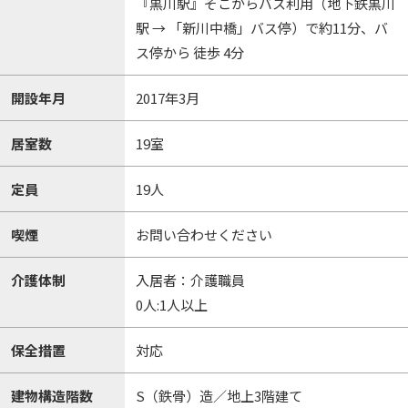
『黒川駅』そこからバス利用（地下鉄黒川
駅 → 「新川中橋」バス停）で約11分、バ
ス停から 徒歩 4分
開設年月
2017年3月
居室数
19室
定員
19人
喫煙
お問い合わせください
介護体制
入居者：介護職員
0人:1人以上
保全措置
対応
建物構造階数
S（鉄骨）造／地上3階建て