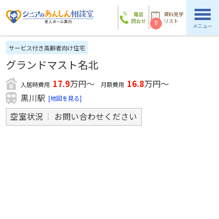
電話
資料見学
問合せ
リスト
0
メニュー
サービス付き高齢者向け住宅
グランドマスト名北
17.9
万円～
16.8
万円～
入居時費用
月額費用
黒川駅
[地図を見る]
空室状況
お問い合わせください