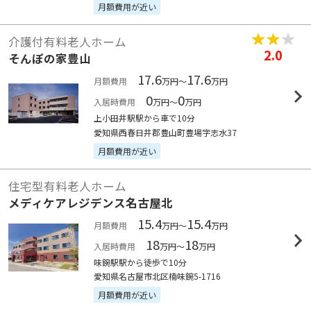
月額費用が近い
介護付有料老人ホーム
2.0
そんぽの家豊山
17.6
17.6
月額費用
万円～
万円
0
0
入居時費用
万円～
万円
上小田井駅駅から車で10分
愛知県西春日井郡豊山町豊場字志水37
月額費用が近い
住宅型有料老人ホーム
メディケアレジデンス名古屋北
15.4
15.4
月額費用
万円～
万円
18
18
入居時費用
万円～
万円
味鋺駅駅から徒歩で10分
愛知県名古屋市北区楠味鋺5-1716
月額費用が近い