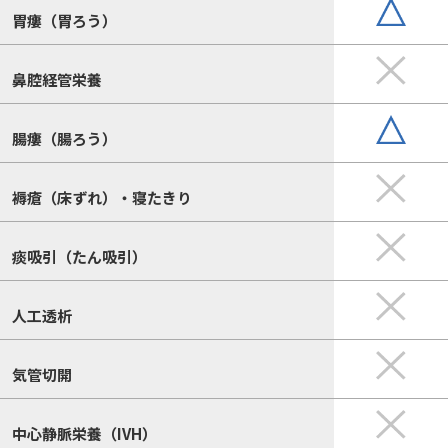
胃瘻（胃ろう）
鼻腔経管栄養
腸瘻（腸ろう）
褥瘡（床ずれ）・寝たきり
痰吸引（たん吸引）
人工透析
気管切開
中心静脈栄養（IVH）