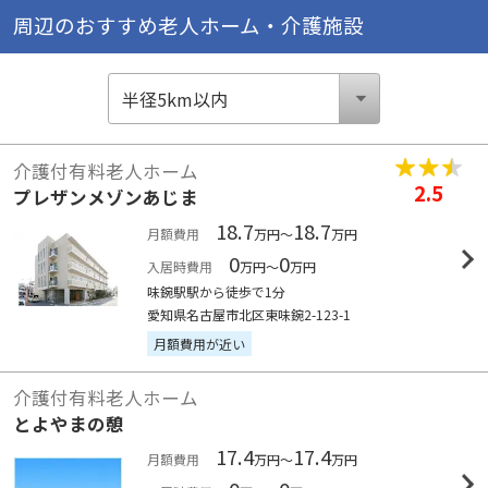
周辺のおすすめ老人ホーム・介護施設
介護付有料老人ホーム
2.5
プレザンメゾンあじま
18.7
18.7
月額費用
万円～
万円
0
0
入居時費用
万円～
万円
味鋺駅駅から徒歩で1分
愛知県名古屋市北区東味鋺2-123-1
月額費用が近い
介護付有料老人ホーム
とよやまの憩
17.4
17.4
月額費用
万円～
万円