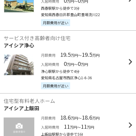
0
0
入居時費用
万円～
万円
西春駅駅から徒歩で3分
愛知県西春日井郡豊山町豊場流川22
月額費用が近い
サービス付き高齢者向け住宅
アイシア浄心
19.5
19.5
月額費用
万円～
万円
0
0
入居時費用
万円～
万円
浄心駅駅から徒歩で4分
愛知県名古屋市西区浄心1-6-36
月額費用が近い
住宅型有料老人ホーム
アイシア上飯田
18.6
18.6
月額費用
万円～
万円
11
11
入居時費用
万円～
万円
上飯田駅駅から徒歩で5分