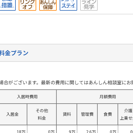
料金プラン
場合がございます。最新の費用に関してはあんしん相談室にお
入居時費用
月額費用
その他
介護
入居金
賃料
管理費
食費
料金
上乗せ
18万
0万
9万
2.6万
0万