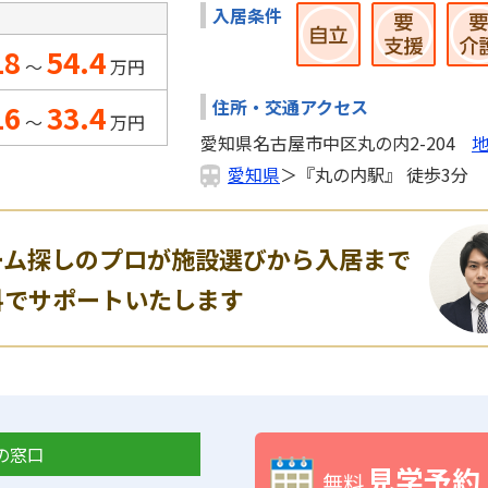
入居条件
18
54.4
～
万円
住所・交通アクセス
16
33.4
～
万円
愛知県名古屋市中区丸の内2-204
愛知県
＞『丸の内駅』 徒歩3分
ーム探しのプロが施設選びから入居まで
料でサポートいたします
の窓口
見学予約
無料