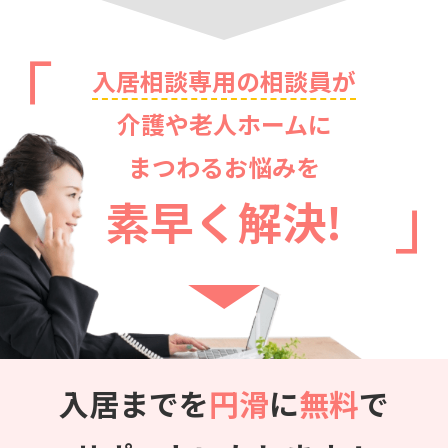
入居相談専用の相談員が
介護や老人ホームに
まつわるお悩みを
素早く解決!
入居までを
円滑
に
無料
で