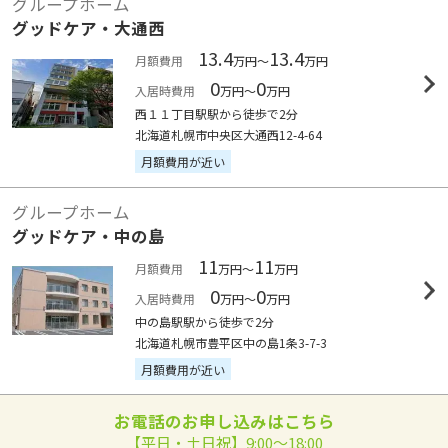
グループホーム
グッドケア・大通西
13.4
13.4
月額費用
万円～
万円
0
0
入居時費用
万円～
万円
西１１丁目駅駅から徒歩で2分
北海道札幌市中央区大通西12-4-64
月額費用が近い
グループホーム
グッドケア・中の島
11
11
月額費用
万円～
万円
0
0
入居時費用
万円～
万円
中の島駅駅から徒歩で2分
北海道札幌市豊平区中の島1条3-7-3
月額費用が近い
お電話のお申し込みはこちら
【平日・土日祝】9:00～18:00