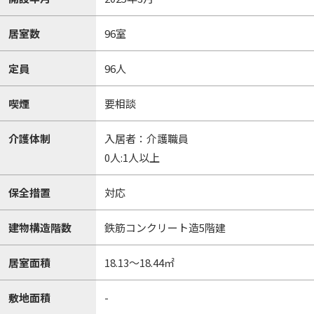
居室数
96室
定員
96人
喫煙
要相談
介護体制
入居者：介護職員
0人:1人以上
保全措置
対応
建物構造階数
鉄筋コンクリート造5階建
居室面積
18.13～18.44㎡
敷地面積
-