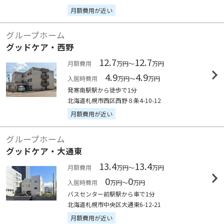
月額費用が近い
グループホーム
グッドケア・西野
12.7
12.7
月額費用
万円～
万円
4.9
4.9
入居時費用
万円～
万円
発寒南駅駅から徒歩で1分
北海道札幌市西区西野８条4-10-12
月額費用が近い
グループホーム
グッドケア・大通東
13.4
13.4
月額費用
万円～
万円
0
0
入居時費用
万円～
万円
バスセンター前駅駅から車で1分
北海道札幌市中央区大通東6-12-21
月額費用が近い