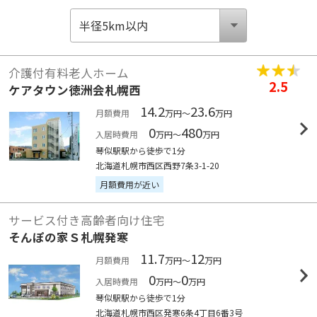
介護付有料老人ホーム
2.5
ケアタウン徳洲会札幌西
14.2
23.6
月額費用
万円～
万円
0
480
入居時費用
万円～
万円
琴似駅駅から徒歩で1分
北海道札幌市西区西野7条3-1-20
月額費用が近い
サービス付き高齢者向け住宅
そんぽの家Ｓ札幌発寒
11.7
12
月額費用
万円～
万円
0
0
入居時費用
万円～
万円
琴似駅駅から徒歩で1分
北海道札幌市西区発寒6条4丁目6番3号