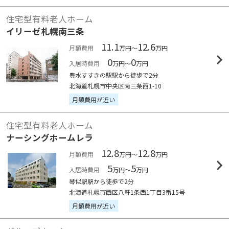
住宅型有料老人ホーム
イリーゼ札幌南三条
11.1
12.6
月額費用
万円～
万円
0
0
入居時費用
万円～
万円
豊水すすきの駅駅から徒歩で2分
北海道札幌市中央区南三条西1-10
月額費用が近い
住宅型有料老人ホーム
ナーシングホームレラ
12.8
12.8
月額費用
万円～
万円
5
5
入居時費用
万円～
万円
琴似駅駅から徒歩で2分
北海道札幌市西区八軒1条西1丁目3番15号
月額費用が近い