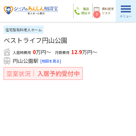
電話
資料見学
問合せ
リスト
0
メニュー
住宅型有料老人ホーム
ベストライフ円山公園
0
万円～
12.9
万円～
入居時費用
月額費用
円山公園駅
[地図を見る]
空室状況
入居予約受付中