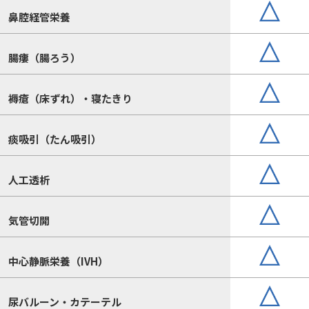
鼻腔経管栄養
腸瘻（腸ろう）
褥瘡（床ずれ）・寝たきり
痰吸引（たん吸引）
人工透析
気管切開
中心静脈栄養（IVH）
尿バルーン・カテーテル