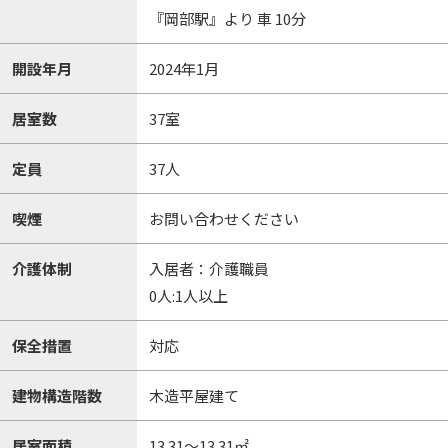
『岡部駅』より 車 10分
開設年月
2024年1月
居室数
37室
定員
37人
喫煙
お問い合わせください
介護体制
入居者：介護職員
0人:1人以上
保全措置
対応
建物構造階数
木造平屋建て
居室面積
13.31～13.31㎡