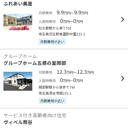
ふれあい美里
9.9
9.9
月額費用
万円～
万円
0
0
入居時費用
万円～
万円
松久駅駅から車で5分
埼玉県児玉郡美里町中里221-1
月額費用が近い
グループホーム
グループホーム五感の里岡部
12.3
12.3
月額費用
万円～
万円
0
0
入居時費用
万円～
万円
岡部駅駅から徒歩で7分
埼玉県深谷市岡231-1
月額費用が近い
サービス付き高齢者向け住宅
ヴィベル熊谷