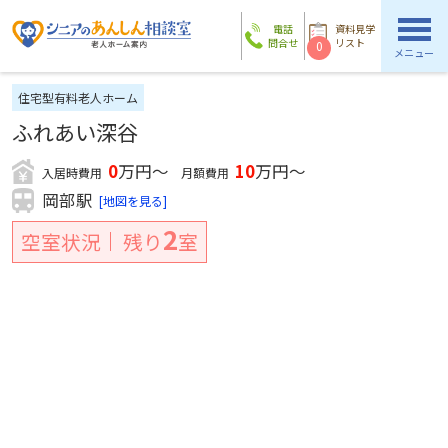
電話
資料見学
問合せ
リスト
0
メニュー
住宅型有料老人ホーム
ふれあい深谷
0
万円～
10
万円～
入居時費用
月額費用
岡部駅
[地図を見る]
2
空室状況
残り
室