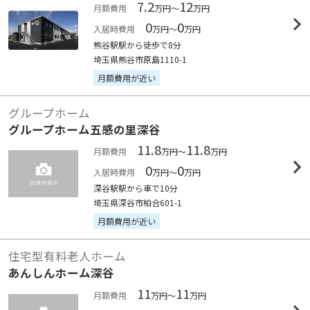
7.2
12
月額費用
万円～
万円
0
0
入居時費用
万円～
万円
熊谷駅駅から徒歩で8分
埼玉県熊谷市原島1110-1
月額費用が近い
グループホーム
グループホーム五感の里深谷
11.8
11.8
月額費用
万円～
万円
0
0
入居時費用
万円～
万円
深谷駅駅から車で10分
埼玉県深谷市柏合601-1
月額費用が近い
住宅型有料老人ホーム
あんしんホーム深谷
11
11
月額費用
万円～
万円