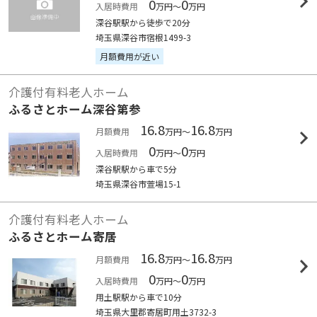
0
0
入居時費用
万円～
万円
深谷駅駅から徒歩で20分
埼玉県深谷市宿根1499-3
月額費用が近い
介護付有料老人ホーム
ふるさとホーム深谷第参
16.8
16.8
月額費用
万円～
万円
0
0
入居時費用
万円～
万円
深谷駅駅から車で5分
埼玉県深谷市萱場15-1
介護付有料老人ホーム
ふるさとホーム寄居
16.8
16.8
月額費用
万円～
万円
0
0
入居時費用
万円～
万円
用土駅駅から車で10分
埼玉県大里郡寄居町用土3732-3