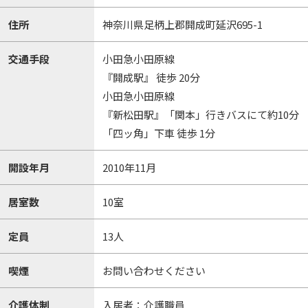
住所
神奈川県足柄上郡開成町延沢695-1
交通手段
小田急小田原線
『開成駅』 徒歩 20分
小田急小田原線
『新松田駅』「関本」行きバスにて約10分
「四ッ角」下車 徒歩 1分
開設年月
2010年11月
居室数
10室
定員
13人
喫煙
お問い合わせください
介護体制
入居者：介護職員