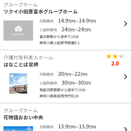
グループホーム
ツクイ小田原富水グループホーム
14.9
14.9
月額費用
万円～
万円
24
24
入居時費用
万円～
万円
富水駅駅から徒歩で10分
神奈川県小田原市新屋8-1
介護付有料老人ホーム
2.0
はなことば足柄
20
22
月額費用
万円～
万円
30
30
入居時費用
万円～
万円
和田河原駅駅から徒歩で10分
神奈川県南足柄市竹松28
グループホーム
花物語おおい中央
13.9
13.9
月額費用
万円～
万円