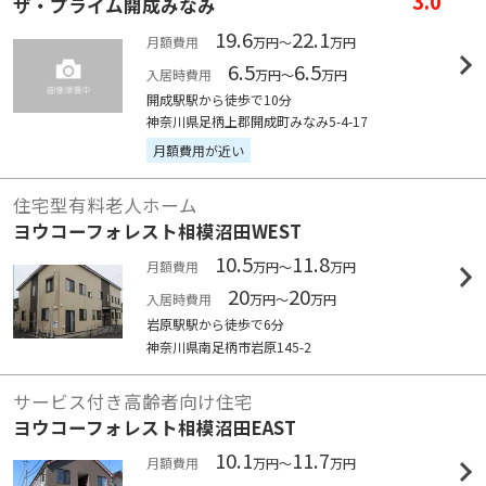
3.0
ザ・プライム開成みなみ
19.6
22.1
月額費用
万円～
万円
6.5
6.5
入居時費用
万円～
万円
開成駅駅から徒歩で10分
神奈川県足柄上郡開成町みなみ5-4-17
月額費用が近い
住宅型有料老人ホーム
ヨウコーフォレスト相模沼田WEST
10.5
11.8
月額費用
万円～
万円
20
20
入居時費用
万円～
万円
岩原駅駅から徒歩で6分
神奈川県南足柄市岩原145-2
サービス付き高齢者向け住宅
ヨウコーフォレスト相模沼田EAST
10.1
11.7
月額費用
万円～
万円