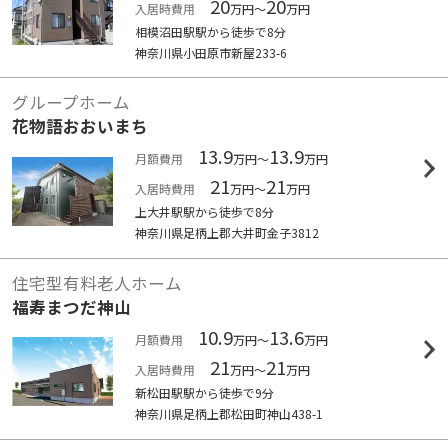
20
20
入居時費用
万円～
万円
相模沼田駅駅から徒歩で8分
神奈川県小田原市新屋233-6
グループホーム
花物語おおいまち
13.9
13.9
月額費用
万円～
万円
21
21
入居時費用
万円～
万円
上大井駅駅から徒歩で8分
神奈川県足柄上郡大井町金子3812
住宅型有料老人ホーム
福寿まつだ神山
10.9
13.6
月額費用
万円～
万円
21
21
入居時費用
万円～
万円
新松田駅駅から徒歩で9分
神奈川県足柄上郡松田町神山438-1