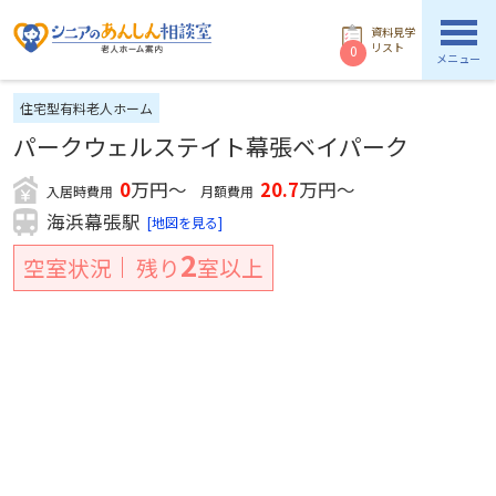
資料見学
リスト
0
メニュー
住宅型有料老人ホーム
パークウェルステイト幕張ベイパーク
0
万円～
20.7
万円～
入居時費用
月額費用
海浜幕張駅
[地図を見る]
2
空室状況
残り
室以上