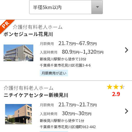
介護付有料老人ホーム
ボンセジュール花見川
21.7
67.9
月額費用
万円～
万円
80.9
1,320
入居時費用
万円～
万円
新検見川駅駅から徒歩で10分
千葉県千葉市花見川区花園3-4-6
月額費用が近い
介護付有料老人ホーム
2.9
ニチイケアセンター新検見川
21.7
21.7
月額費用
万円～
万円
30
30
入居時費用
万円～
万円
新検見川駅駅から徒歩で1分
千葉県千葉市花見川区畑町662-442