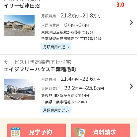
3.0
イリーゼ津田沼
21.8
21.8
月額費用
万円～
万円
0
0
入居時費用
万円～
万円
京成津田沼駅駅から徒歩で13分
千葉県習志野市鷺沼台1丁目7番12号
月額費用が近い
サービス付き高齢者向け住宅
エイジフリーハウス千葉稲毛町
21.4
22.6
月額費用
万円～
万円
22.2
25.8
入居時費用
万円～
万円
新検見川駅駅から徒歩で14分
千葉県千葉市稲毛区5-238-1
月額費用が近い
見学予約
資料請求