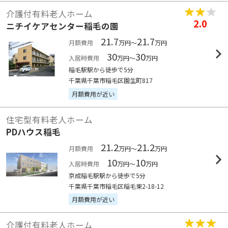
介護付有料老人ホーム
2.0
ニチイケアセンター稲毛の園
21.7
21.7
月額費用
万円～
万円
30
30
入居時費用
万円～
万円
稲毛駅駅から徒歩で5分
千葉県千葉市稲毛区園生町817
月額費用が近い
住宅型有料老人ホーム
PDハウス稲毛
21.2
21.2
月額費用
万円～
万円
10
10
入居時費用
万円～
万円
京成稲毛駅駅から徒歩で5分
千葉県千葉市稲毛区稲毛東2-18-12
月額費用が近い
介護付有料老人ホーム