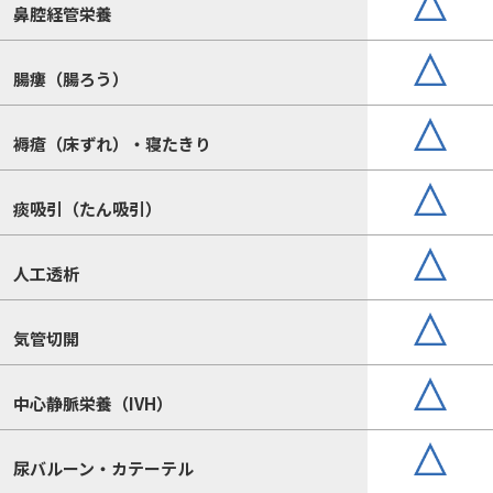
鼻腔経管栄養
腸瘻（腸ろう）
褥瘡（床ずれ）・寝たきり
痰吸引（たん吸引）
人工透析
気管切開
中心静脈栄養（IVH）
尿バルーン・カテーテル