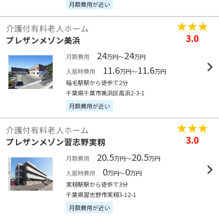
月額費用が近い
介護付有料老人ホーム
3.0
プレザンメゾン美浜
24
24
月額費用
万円～
万円
11.6
11.6
入居時費用
万円～
万円
稲毛駅駅から徒歩で2分
千葉県千葉市美浜区高浜2-3-1
月額費用が近い
介護付有料老人ホーム
3.0
プレザンメゾン習志野実籾
20.5
20.5
月額費用
万円～
万円
0
0
入居時費用
万円～
万円
実籾駅駅から徒歩で3分
千葉県習志野市実籾3-12-1
月額費用が近い