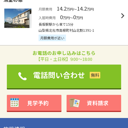
14.2
14.2
月額費用
万円～
万円
0
0
入居時費用
万円～
万円
長坂駅駅から車で15分
山梨県北杜市高根町村山北割1391-1
月額費用が近い
お電話のお申し込みはこちら
【平日・土日祝】9:00～18:00
電話問い合わせ
見学予約
資料請求