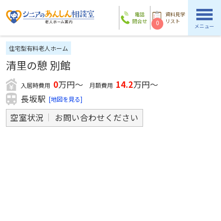
電話
資料見学
問合せ
リスト
0
メニュー
住宅型有料老人ホーム
清里の憩 別館
0
万円～
14.2
万円～
入居時費用
月額費用
長坂駅
[地図を見る]
空室状況
お問い合わせください