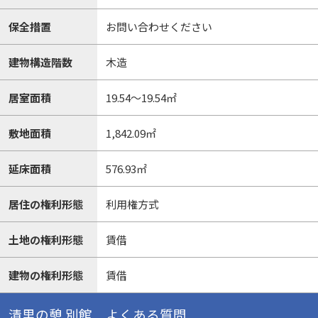
保全措置
お問い合わせください
建物構造階数
木造
居室面積
19.54～19.54㎡
敷地面積
1,842.09㎡
延床面積
576.93㎡
居住の権利形態
利用権方式
土地の権利形態
賃借
建物の権利形態
賃借
清里の憩 別館 よくある質問