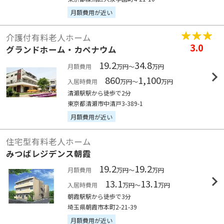
月額費用が近い
介護付有料老人ホーム
3.0
グランドホーム・カペナウム
19.2
34.8
月額費用
万円～
万円
860
1,100
入居時費用
万円～
万円
清瀬駅駅から徒歩で2分
東京都清瀬市中清戸3-389-1
月額費用が近い
住宅型有料老人ホーム
みつばレジデンス朝霞
19.2
19.2
月額費用
万円～
万円
13.1
13.1
入居時費用
万円～
万円
朝霞駅駅から徒歩で3分
埼玉県朝霞市本町2-21-39
月額費用が近い