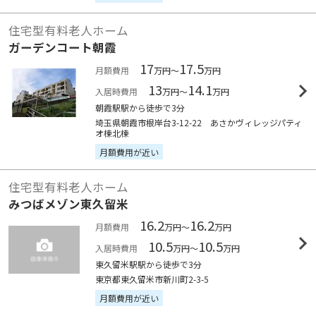
住宅型有料老人ホーム
ガーデンコート朝霞
17
17.5
月額費用
万円～
万円
13
14.1
入居時費用
万円～
万円
朝霞駅駅から徒歩で3分
埼玉県朝霞市根岸台3-12-22 あさかヴィレッジパティ
オ棟北棟
月額費用が近い
住宅型有料老人ホーム
みつばメゾン東久留米
16.2
16.2
月額費用
万円～
万円
10.5
10.5
入居時費用
万円～
万円
東久留米駅駅から徒歩で3分
東京都東久留米市新川町2-3-5
月額費用が近い