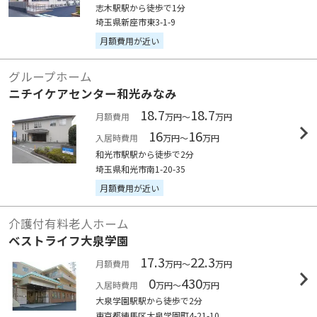
志木駅駅から徒歩で1分
埼玉県新座市東3-1-9
月額費用が近い
グループホーム
ニチイケアセンター和光みなみ
18.7
18.7
月額費用
万円～
万円
16
16
入居時費用
万円～
万円
和光市駅駅から徒歩で2分
埼玉県和光市南1-20-35
月額費用が近い
介護付有料老人ホーム
ベストライフ大泉学園
17.3
22.3
月額費用
万円～
万円
0
430
入居時費用
万円～
万円
大泉学園駅駅から徒歩で2分
東京都練馬区大泉学園町4-21-10