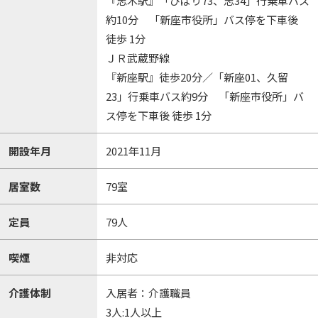
『志木駅』「ひばり73、志34」行乗車バス
約10分 「新座市役所」バス停を下車後
徒歩 1分
ＪＲ武蔵野線
『新座駅』徒歩20分／「新座01、久留
23」行乗車バス約9分 「新座市役所」バ
ス停を下車後 徒歩 1分
開設年月
2021年11月
居室数
79室
定員
79人
喫煙
非対応
介護体制
入居者：介護職員
3人:1人以上