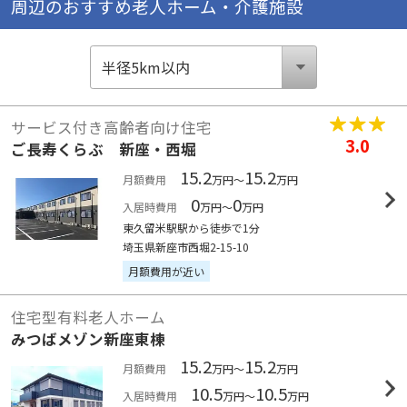
周辺のおすすめ老人ホーム・介護施設
サービス付き高齢者向け住宅
3.0
ご長寿くらぶ 新座・西堀
15.2
15.2
月額費用
万円～
万円
0
0
入居時費用
万円～
万円
東久留米駅駅から徒歩で1分
埼玉県新座市西堀2-15-10
月額費用が近い
住宅型有料老人ホーム
みつばメゾン新座東棟
15.2
15.2
月額費用
万円～
万円
10.5
10.5
入居時費用
万円～
万円