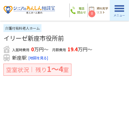
電話
資料見学
問合せ
リスト
0
メニュー
介護付有料老人ホーム
イリーゼ新座市役所前
0
万円～
19.4
万円～
入居時費用
月額費用
新座駅
[地図を見る]
1〜4
空室状況
残り
室