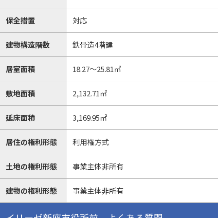
保全措置
対応
建物構造階数
鉄骨造4階建
居室面積
18.27～25.81㎡
敷地面積
2,132.71㎡
延床面積
3,169.95㎡
居住の権利形態
利用権方式
土地の権利形態
事業主体非所有
建物の権利形態
事業主体非所有
イリーゼ新座市役所前 よくある質問