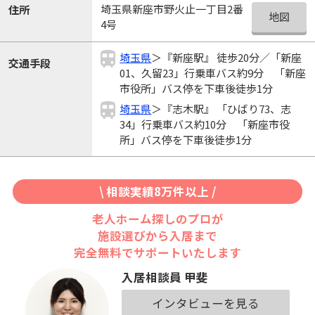
埼玉県新座市野火止一丁目2番
住所
地図
4号
埼玉県
＞『新座駅』 徒歩20分／「新座
交通手段
01、久留23」行乗車バス約9分 「新座
市役所」バス停を下車後徒歩1分
埼玉県
＞『志木駅』 「ひばり73、志
34」行乗車バス約10分 「新座市役
所」バス停を下車後徒歩1分
\ 相談実績8万件以上 /
老人ホーム探しのプロが
施設選びから入居まで
完全無料でサポートいたします
入居相談員 甲斐
インタビューを見る