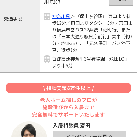
井町207
神奈川県
＞『保土ヶ谷駅』 東口より徒
交通手段
歩13分／東口よりタクシー5分／東口よ
り横浜市営バス32系統「港町行」また
は「日本大通り駅県庁前行」乗車（約7
分・約1km）、「元久保町」バス停下
車、徒歩1分
首都高速神奈川3号狩場線「永田I.C.」
より車5分
\ 相談実績8万件以上 /
老人ホーム探しのプロが
施設選びから入居まで
完全無料でサポートいたします
入居相談員 齋田
インタビューを見る