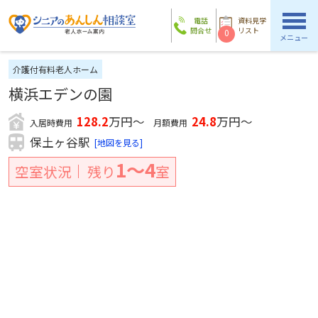
電話
資料見学
問合せ
リスト
0
メニュー
介護付有料老人ホーム
横浜エデンの園
128.2
万円～
24.8
万円～
入居時費用
月額費用
保土ヶ谷駅
[地図を見る]
1〜4
空室状況
残り
室