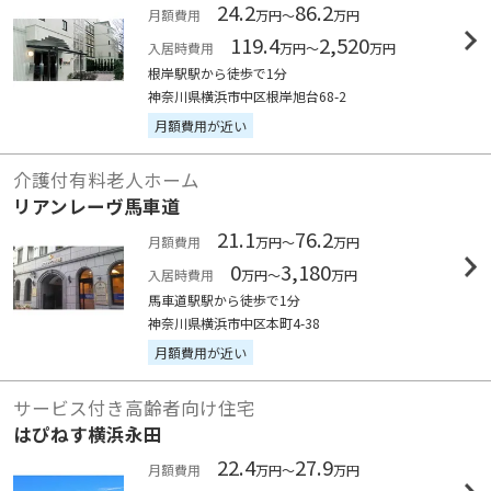
24.2
86.2
月額費用
万円～
万円
119.4
2,520
入居時費用
万円～
万円
根岸駅駅から徒歩で1分
神奈川県横浜市中区根岸旭台68-2
月額費用が近い
介護付有料老人ホーム
リアンレーヴ馬車道
21.1
76.2
月額費用
万円～
万円
0
3,180
入居時費用
万円～
万円
馬車道駅駅から徒歩で1分
神奈川県横浜市中区本町4-38
月額費用が近い
サービス付き高齢者向け住宅
はぴねす横浜永田
22.4
27.9
月額費用
万円～
万円