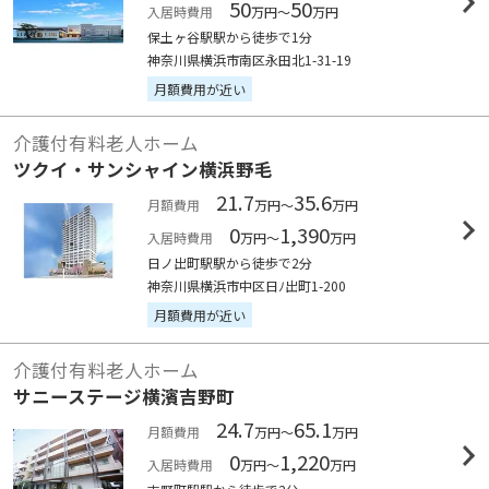
50
50
入居時費用
万円～
万円
保土ヶ谷駅駅から徒歩で1分
神奈川県横浜市南区永田北1-31-19
月額費用が近い
介護付有料老人ホーム
ツクイ・サンシャイン横浜野毛
21.7
35.6
月額費用
万円～
万円
0
1,390
入居時費用
万円～
万円
日ノ出町駅駅から徒歩で2分
神奈川県横浜市中区日ﾉ出町1-200
月額費用が近い
介護付有料老人ホーム
サニーステージ横濱吉野町
24.7
65.1
月額費用
万円～
万円
0
1,220
入居時費用
万円～
万円