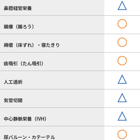
鼻腔経管栄養
腸瘻（腸ろう）
褥瘡（床ずれ）・寝たきり
痰吸引（たん吸引）
人工透析
気管切開
中心静脈栄養（IVH）
尿バルーン・カテーテル