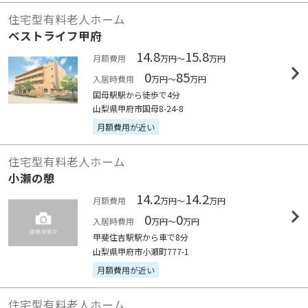
住宅型有料老人ホーム
ベストライフ甲府
14.8
15.8
月額費用
万円～
万円
0
85
入居時費用
万円～
万円
国母駅駅から徒歩で4分
山梨県甲府市国母8-24-8
月額費用が近い
住宅型有料老人ホーム
小瀬の憩
14.2
14.2
月額費用
万円～
万円
0
0
入居時費用
万円～
万円
甲斐住吉駅駅から車で8分
山梨県甲府市小瀬町777-1
月額費用が近い
住宅型有料老人ホーム