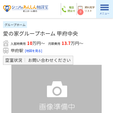
電話
資料見学
問合せ
リスト
0
メニュー
グループホーム
愛の家グループホーム 甲府中央
10
万円～
13.7
万円～
入居時費用
月額費用
甲府駅
[地図を見る]
空室状況
お問い合わせください