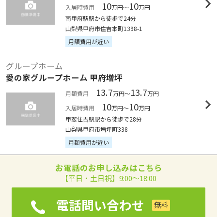
10
10
入居時費用
万円～
万円
南甲府駅駅から徒歩で24分
山梨県甲府市住吉本町1398-1
月額費用が近い
グループホーム
愛の家グループホーム 甲府増坪
13.7
13.7
月額費用
万円～
万円
10
10
入居時費用
万円～
万円
甲斐住吉駅駅から徒歩で28分
山梨県甲府市増坪町338
月額費用が近い
お電話のお申し込みはこちら
【平日・土日祝】9:00～18:00
電話問い合わせ