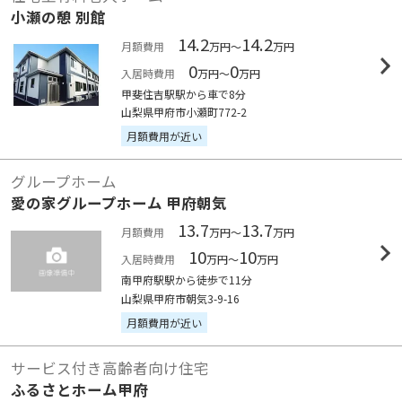
小瀬の憩 別館
14.2
14.2
月額費用
万円～
万円
0
0
入居時費用
万円～
万円
甲斐住吉駅駅から車で8分
山梨県甲府市小瀬町772-2
月額費用が近い
グループホーム
愛の家グループホーム 甲府朝気
13.7
13.7
月額費用
万円～
万円
10
10
入居時費用
万円～
万円
南甲府駅駅から徒歩で11分
山梨県甲府市朝気3-9-16
月額費用が近い
サービス付き高齢者向け住宅
ふるさとホーム甲府