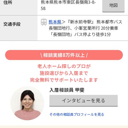
熊本県熊本市東区長嶺南3-8-
住所
地図
58
熊本県
＞『新水前寺駅』 熊本都市バス
交通手段
長嶺団地行、小峯営業所行 20分乗車
「長嶺団地」バス停より徒歩1分
\ 相談実績8万件以上 /
老人ホーム探しのプロが
施設選びから入居まで
完全無料でサポートいたします
入居相談員 甲斐
インタビューを見る
その他の相談員プロフィールを見る