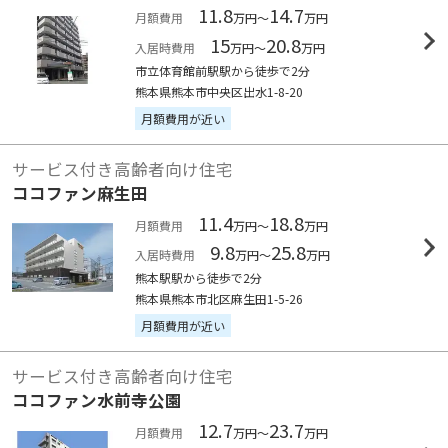
11.8
14.7
月額費用
万円～
万円
15
20.8
入居時費用
万円～
万円
市立体育館前駅駅から徒歩で2分
熊本県熊本市中央区出水1-8-20
月額費用が近い
サービス付き高齢者向け住宅
ココファン麻生田
11.4
18.8
月額費用
万円～
万円
9.8
25.8
入居時費用
万円～
万円
熊本駅駅から徒歩で2分
熊本県熊本市北区麻生田1-5-26
月額費用が近い
サービス付き高齢者向け住宅
ココファン水前寺公園
12.7
23.7
月額費用
万円～
万円