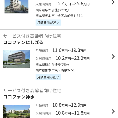
12.4
35.6
入居時費用
万円～
万円
国府駅駅から徒歩で3分
熊本県熊本市中央区水前寺1-24-1
月額費用が近い
サービス付き高齢者向け住宅
ココファンにしばる
11.6
19.8
月額費用
万円～
万円
10.2
23.2
入居時費用
万円～
万円
熊本駅駅から徒歩で5分
熊本県熊本市東区西原2-7-1
月額費用が近い
サービス付き高齢者向け住宅
ココファン神水
10.8
12.9
月額費用
万円～
万円
10.8
11.8
入居時費用
万円～
万円