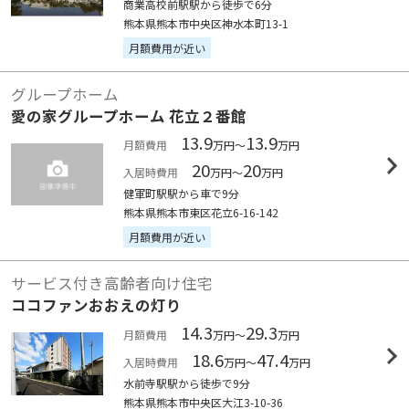
商業高校前駅駅から徒歩で6分
熊本県熊本市中央区神水本町13-1
月額費用が近い
グループホーム
愛の家グループホーム 花立２番館
13.9
13.9
月額費用
万円～
万円
20
20
入居時費用
万円～
万円
健軍町駅駅から車で9分
熊本県熊本市東区花立6-16-142
月額費用が近い
サービス付き高齢者向け住宅
ココファンおおえの灯り
14.3
29.3
月額費用
万円～
万円
18.6
47.4
入居時費用
万円～
万円
水前寺駅駅から徒歩で9分
熊本県熊本市中央区大江3-10-36