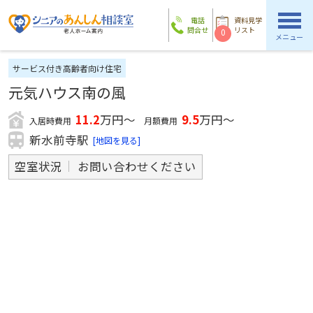
電話
資料見学
問合せ
リスト
0
メニュー
サービス付き高齢者向け住宅
元気ハウス南の風
11.2
万円～
9.5
万円～
入居時費用
月額費用
新水前寺駅
[地図を見る]
空室状況
お問い合わせください