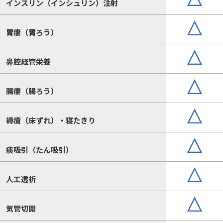
インスリン（インシュリン）注射
胃瘻（胃ろう）
鼻腔経管栄養
腸瘻（腸ろう）
褥瘡（床ずれ）・寝たきり
痰吸引（たん吸引）
人工透析
気管切開