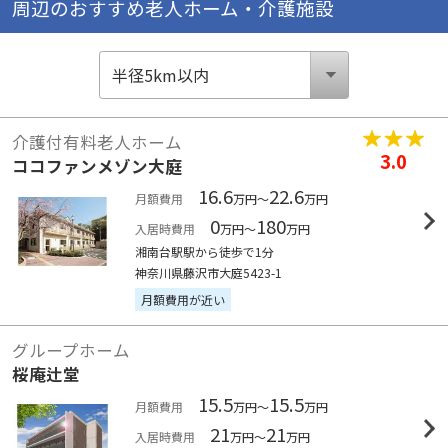
周辺のおすすめ老人ホーム・介護施設
介護付有料老人ホーム
3.0
ココファンメゾン大庭
16.6
22.6
月額費用
万円～
万円
0
180
入居時費用
万円～
万円
湘南台駅駅から徒歩で1分
神奈川県藤沢市大庭5423-1
月額費用が近い
グループホーム
桜庵辻堂
15.5
15.5
月額費用
万円～
万円
21
21
入居時費用
万円～
万円