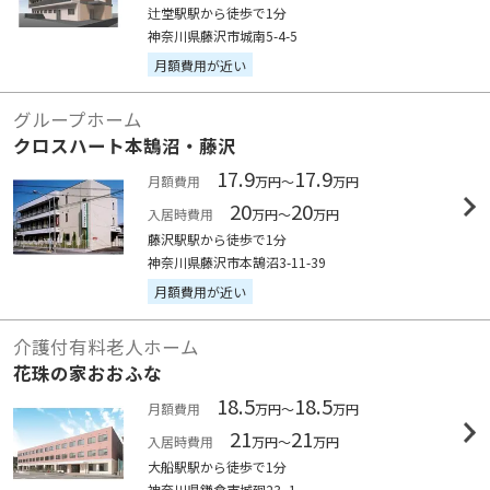
辻堂駅駅から徒歩で1分
神奈川県藤沢市城南5-4-5
月額費用が近い
グループホーム
クロスハート本鵠沼・藤沢
17.9
17.9
月額費用
万円～
万円
20
20
入居時費用
万円～
万円
藤沢駅駅から徒歩で1分
神奈川県藤沢市本鵠沼3-11-39
月額費用が近い
介護付有料老人ホーム
花珠の家おおふな
18.5
18.5
月額費用
万円～
万円
21
21
入居時費用
万円～
万円
大船駅駅から徒歩で1分
神奈川県鎌倉市城廻23 -1