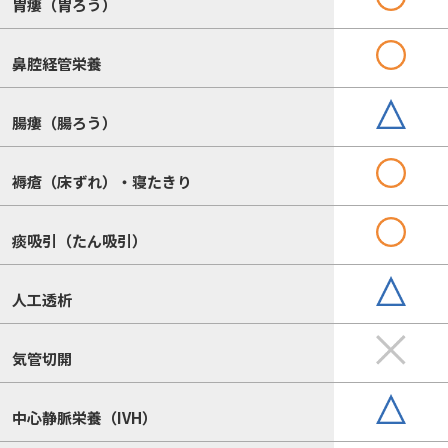
胃瘻（胃ろう）
鼻腔経管栄養
腸瘻（腸ろう）
褥瘡（床ずれ）・寝たきり
痰吸引（たん吸引）
人工透析
気管切開
中心静脈栄養（IVH）