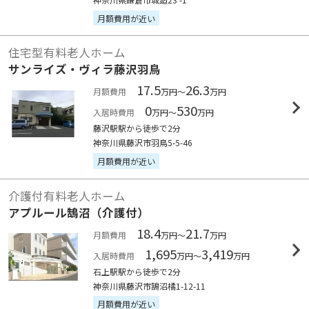
月額費用が近い
住宅型有料老人ホーム
サンライズ・ヴィラ藤沢羽鳥
17.5
26.3
月額費用
万円～
万円
0
530
入居時費用
万円～
万円
藤沢駅駅から徒歩で2分
神奈川県藤沢市羽鳥5-5-46
月額費用が近い
介護付有料老人ホーム
アプルール鵠沼（介護付）
18.4
21.7
月額費用
万円～
万円
1,695
3,419
入居時費用
万円～
万円
石上駅駅から徒歩で2分
神奈川県藤沢市鵠沼橘1-12-11
月額費用が近い