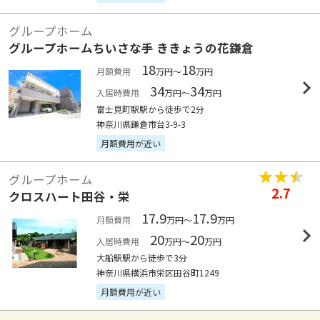
グループホーム
グループホームちいさな手 ききょうの花鎌倉
18
18
月額費用
万円～
万円
34
34
入居時費用
万円～
万円
富士見町駅駅から徒歩で2分
神奈川県鎌倉市台3-9-3
月額費用が近い
グループホーム
2.7
クロスハート田谷・栄
17.9
17.9
月額費用
万円～
万円
20
20
入居時費用
万円～
万円
大船駅駅から徒歩で3分
神奈川県横浜市栄区田谷町1249
月額費用が近い