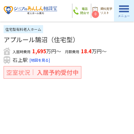
電話
資料見学
問合せ
リスト
0
メニュー
住宅型有料老人ホーム
アプルール鵠沼（住宅型）
1,695
万円～
18.4
万円～
入居時費用
月額費用
石上駅
[地図を見る]
空室状況
入居予約受付中