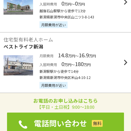
0
0
入居時費用
万円～
万円
越後石山駅駅から徒歩で13分
新潟県新潟市中央区山二ツ3-8-143
月額費用が近い
住宅型有料老人ホーム
ベストライフ新潟
14.8
16.9
月額費用
万円～
万円
0
180
入居時費用
万円～
万円
新潟駅駅から徒歩で14分
新潟県新潟市中央区米山4-10-12
月額費用が近い
お電話のお申し込みはこちら
【平日・土日祝】9:00～18:00
電話問い合わせ