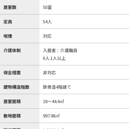
居室数
50室
定員
54人
喫煙
対応
介護体制
入居者：介護職員
0人:1人以上
保全措置
非対応
建物構造階数
鉄骨造4階建て
居室面積
18～44.4㎡
敷地面積
997.98㎡