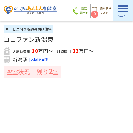
電話
資料見学
問合せ
リスト
0
メニュー
サービス付き高齢者向け住宅
ココファン新潟東
10
万円～
12
万円～
入居時費用
月額費用
新潟駅
[地図を見る]
2
空室状況
残り
室