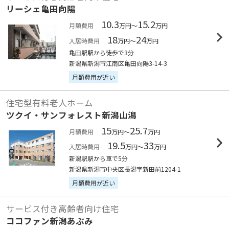
リーシェ亀田向陽
10.3
15.2
月額費用
万円～
万円
18
24
入居時費用
万円～
万円
亀田駅駅から徒歩で3分
新潟県新潟市江南区亀田向陽3-14-3
月額費用が近い
住宅型有料老人ホーム
ツクイ・サンフォレスト新潟山潟
15
25.7
月額費用
万円～
万円
19.5
33
入居時費用
万円～
万円
新潟駅駅から車で5分
新潟県新潟市中央区長潟字新田前1204-1
月額費用が近い
サービス付き高齢者向け住宅
ココファン新潟あぶみ