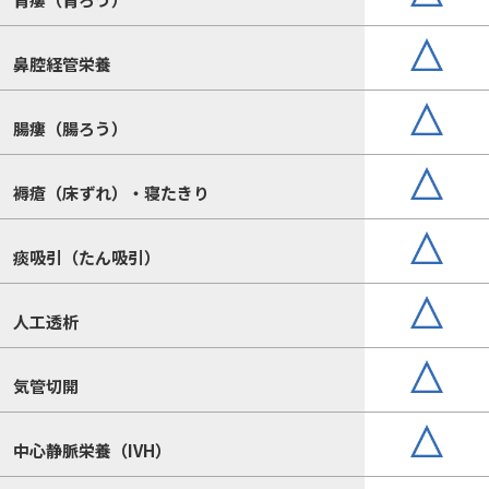
鼻腔経管栄養
腸瘻（腸ろう）
褥瘡（床ずれ）・寝たきり
痰吸引（たん吸引）
人工透析
気管切開
中心静脈栄養（IVH）