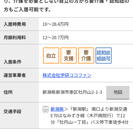
り、介護を必要としない自立の方から要介護・認知症の
方もご入居可能です。
入居時費用
10～28.4万円
月額利用料
12～20.7万円
入居条件
運営事業者
株式会社学研ココファン
地図
住所
新潟県新潟市東区牡丹山2-1-3
新潟県
＞『新潟駅』 南口より新潟交通
交通手段
E70はなみずき線（木戸病院行）で12
分「牡丹山一丁目」バス停下車徒歩4分