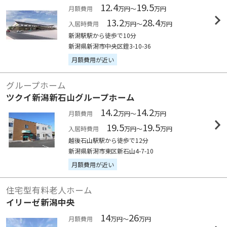
12.4
19.5
月額費用
万円～
万円
13.2
28.4
入居時費用
万円～
万円
新潟駅駅から徒歩で10分
新潟県新潟市中央区鐙3-10-36
月額費用が近い
グループホーム
ツクイ新潟新石山グループホーム
14.2
14.2
月額費用
万円～
万円
19.5
19.5
入居時費用
万円～
万円
越後石山駅駅から徒歩で12分
新潟県新潟市東区新石山4-7-10
月額費用が近い
住宅型有料老人ホーム
イリーゼ新潟中央
14
26
月額費用
万円～
万円