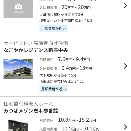
20
20
入居時費用
万円～
万円
武蔵浦和駅駅から徒歩で3分
埼玉県さいたま市南区松本4-18-3
月額費用が近い
サービス付き高齢者向け住宅
なごやかレジデンス新座中央
7.6
9.4
月額費用
万円～
万円
9.4
13
入居時費用
万円～
万円
志木駅駅から徒歩で5分
埼玉県新座市野火止1-14-22
月額費用が近い
住宅型有料老人ホーム
みつばメゾン志木参番館
10.8
15.2
月額費用
万円～
万円
10.5
10.5
入居時費用
万円～
万円