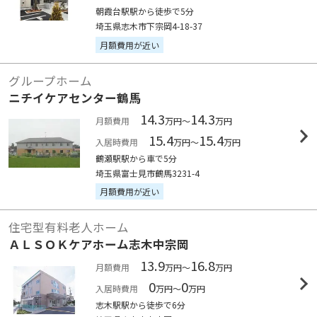
朝霞台駅駅から徒歩で5分
埼玉県志木市下宗岡4-18-37
月額費用が近い
グループホーム
ニチイケアセンター鶴馬
14.3
14.3
月額費用
万円～
万円
15.4
15.4
入居時費用
万円～
万円
鶴瀬駅駅から車で5分
埼玉県富士見市鶴馬3231-4
月額費用が近い
住宅型有料老人ホーム
ＡＬＳＯＫケアホーム志木中宗岡
13.9
16.8
月額費用
万円～
万円
0
0
入居時費用
万円～
万円
志木駅駅から徒歩で6分