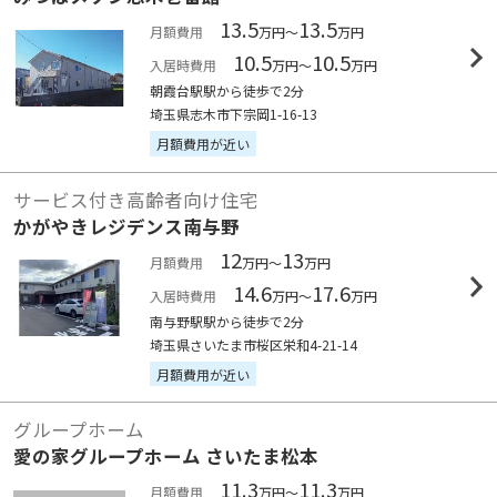
13.5
13.5
月額費用
万円～
万円
10.5
10.5
入居時費用
万円～
万円
朝霞台駅駅から徒歩で2分
埼玉県志木市下宗岡1-16-13
月額費用が近い
サービス付き高齢者向け住宅
かがやきレジデンス南与野
12
13
月額費用
万円～
万円
14.6
17.6
入居時費用
万円～
万円
南与野駅駅から徒歩で2分
埼玉県さいたま市桜区栄和4-21-14
月額費用が近い
グループホーム
愛の家グループホーム さいたま松本
11.3
11.3
月額費用
万円～
万円