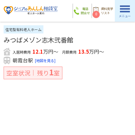
電話
資料見学
問合せ
リスト
0
メニュー
住宅型有料老人ホーム
みつばメゾン志木弐番館
12.1
万円～
13.5
万円～
入居時費用
月額費用
朝霞台駅
[地図を見る]
1
空室状況
残り
室