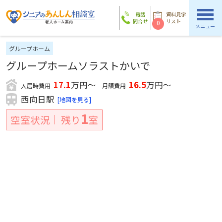
電話
資料見学
問合せ
リスト
0
メニュー
グループホーム
グループホームソラストかいで
17.1
万円～
16.5
万円～
入居時費用
月額費用
西向日駅
[地図を見る]
1
空室状況
残り
室