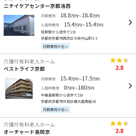
ニチイケアセンター京都洛西
18.8
18.8
月額費用
万円～
万円
15.4
15.4
入居時費用
万円～
万円
桂駅駅から徒歩で1分
京都府京都市西京区大枝中山町3-3
月額費用が近い
介護付有料老人ホーム
2.8
ベストライフ京都
15.4
17.5
月額費用
万円～
万円
0
180
入居時費用
万円～
万円
中書島駅駅から徒歩で2分
京都府京都市伏見区横大路貴船36
月額費用が近い
介護付有料老人ホーム
2.8
オーチャード長岡京