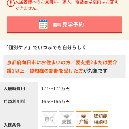
入居者様へのお見舞い、求人、電話番号案内はお答え
できません。
見学予約
無料
「個別ケア」でいつまでも自分らしく
京都府向日市にお住まいの方／要支援2または要介
護1以上／認知症の診断を受けた方
が対象です
入居時費用
17.1～17.1万円
月額利用料
16.5～16.5万円
入居条件