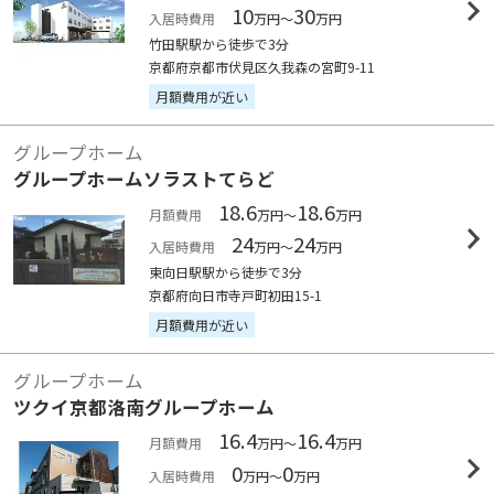
10
30
入居時費用
万円～
万円
竹田駅駅から徒歩で3分
京都府京都市伏見区久我森の宮町9-11
月額費用が近い
グループホーム
グループホームソラストてらど
18.6
18.6
月額費用
万円～
万円
24
24
入居時費用
万円～
万円
東向日駅駅から徒歩で3分
京都府向日市寺戸町初田15-1
月額費用が近い
グループホーム
ツクイ京都洛南グループホーム
16.4
16.4
月額費用
万円～
万円
0
0
入居時費用
万円～
万円