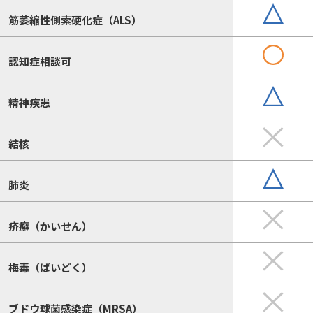
筋萎縮性側索硬化症（ALS）
認知症相談可
精神疾患
結核
肺炎
疥癬（かいせん）
梅毒（ばいどく）
ブドウ球菌感染症（MRSA）