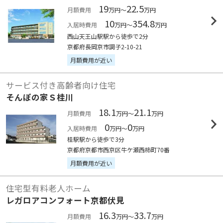
19
22.5
月額費用
万円～
万円
10
354.8
入居時費用
万円～
万円
西山天王山駅駅から徒歩で2分
京都府長岡京市調子2-10-21
月額費用が近い
サービス付き高齢者向け住宅
そんぽの家Ｓ桂川
18.1
21.1
月額費用
万円～
万円
0
0
入居時費用
万円～
万円
桂駅駅から徒歩で3分
京都府京都市西京区牛ケ瀬西柿町70番
月額費用が近い
住宅型有料老人ホーム
レガロアコンフォート京都伏見
16.3
33.7
月額費用
万円～
万円