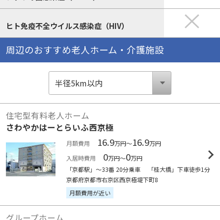
ヒト免疫不全ウイルス感染症（HIV）
周辺のおすすめ老人ホーム・介護施設
住宅型有料老人ホーム
さわやかはーとらいふ西京極
16.9
16.9
月額費用
万円～
万円
0
0
入居時費用
万円～
万円
「京都駅」～33番 20分乗車 「桂大橋」下車徒歩1分
京都府京都市右京区西京極堤下町8
月額費用が近い
グループホーム