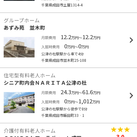
千葉県成田市土屋1314-4
グループホーム
あずみ苑 並木町
12.2
12.2
月額費用
万円～
万円
0
0
入居時費用
万円～
万円
公津の杜駅駅から車で4分
千葉県成田市並木町25-108
住宅型有料老人ホーム
シニア町内会ＮＡＲＩＴＡ公津の杜
24.3
61.6
月額費用
万円～
万円
0
1,012
入居時費用
万円～
万円
公津の杜駅駅から徒歩で8分
千葉県成田市飯田町33‐1
介護付有料老人ホーム
3.0