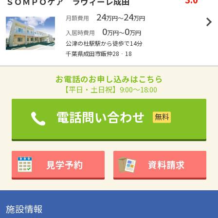
ＳＯＭＰＯケア ラヴィーレ成田
24
24
月額費用
万円～
万円
0
0
入居時費用
万円～
万円
公津の杜駅駅から徒歩で14分
千葉県成田市飯仲28‐18
お電話のお申し込みはこちら
【平日・土日祝】9:00～18:00
電話問い合わせ
見学予約
資料請求
施設情報