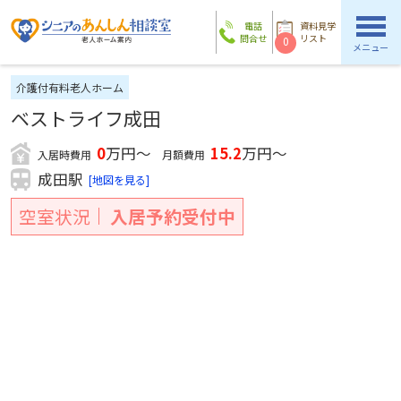
電話
資料見学
問合せ
リスト
0
メニュー
介護付有料老人ホーム
ベストライフ成田
0
万円～
15.2
万円～
入居時費用
月額費用
成田駅
[地図を見る]
空室状況
入居予約受付中