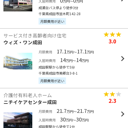
0
0
入居時費用
万円～
万円
成瀬台バス停より徒歩3分
千葉県成田市並木町142-28
月額費用が近い
サービス付き高齢者向け住宅
3.0
ウィズ・ワン成田
17.1
17.1
月額費用
万円～
万円
14
14
入居時費用
万円～
万円
成田駅駅から徒歩で5分
千葉県成田市美郷台3-8-1
月額費用が近い
介護付有料老人ホーム
2.3
ニチイケアセンター成田
21.7
21.7
月額費用
万円～
万円
30
30
入居時費用
万円～
万円
成田駅駅から徒歩で1分