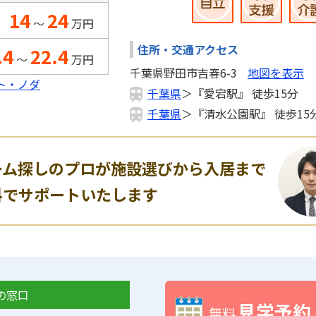
14
24
～
万円
住所・交通アクセス
.4
22.4
～
万円
千葉県野田市吉春6-3
地図を表示
ト・ノダ
千葉県
＞『愛宕駅』 徒歩15分
千葉県
＞『清水公園駅』 徒歩15
ーム探しのプロが施設選びから入居まで
料でサポートいたします
の窓口
見学予約
無料