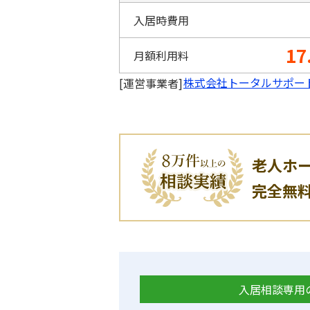
入居時費用
17
月額利用料
株式会社トータルサポー
[運営事業者]
老人ホ
完全無
入居相談専用