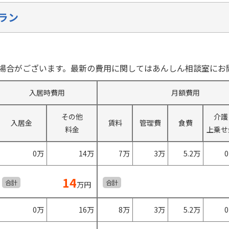
ラン
場合がございます。最新の費用に関してはあんしん相談室にお
入居時費用
月額費用
その他
介護
入居金
賃料
管理費
食費
料金
上乗せ
0万
14万
7万
3万
5.2万
14
合計
合計
万円
0万
16万
8万
3万
5.2万