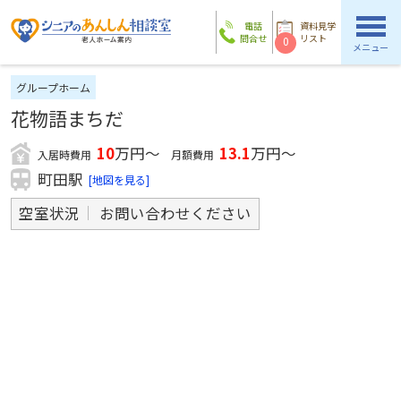
電話
資料見学
問合せ
リスト
0
メニュー
グループホーム
花物語まちだ
10
万円～
13.1
万円～
入居時費用
月額費用
町田駅
[地図を見る]
空室状況
お問い合わせください