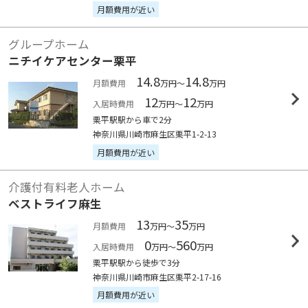
月額費用が近い
グループホーム
ニチイケアセンター栗平
14.8
14.8
月額費用
万円～
万円
12
12
入居時費用
万円～
万円
栗平駅駅から車で2分
神奈川県川崎市麻生区栗平1-2-13
月額費用が近い
介護付有料老人ホーム
ベストライフ麻生
13
35
月額費用
万円～
万円
0
560
入居時費用
万円～
万円
栗平駅駅から徒歩で3分
神奈川県川崎市麻生区栗平2-17-16
月額費用が近い