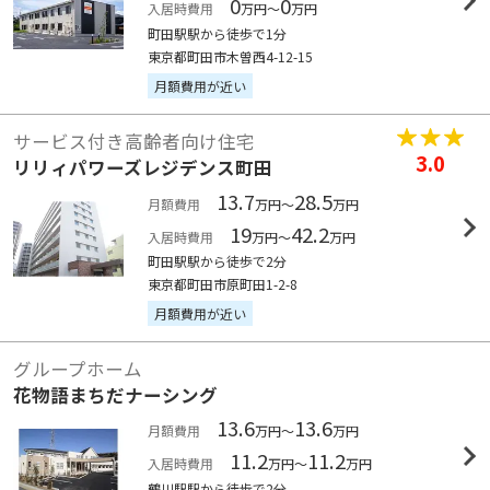
0
0
入居時費用
万円～
万円
町田駅駅から徒歩で1分
東京都町田市木曽西4-12-15
月額費用が近い
サービス付き高齢者向け住宅
3.0
リリィパワーズレジデンス町田
13.7
28.5
月額費用
万円～
万円
19
42.2
入居時費用
万円～
万円
町田駅駅から徒歩で2分
東京都町田市原町田1-2-8
月額費用が近い
グループホーム
花物語まちだナーシング
13.6
13.6
月額費用
万円～
万円
11.2
11.2
入居時費用
万円～
万円
鶴川駅駅から徒歩で2分