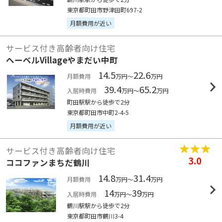
東京都町田市野津田町697-2
月額費用が近い
サービス付き高齢者向け住宅
ヘーベルVillageやまだい中町
14.5
22.6
月額費用
万円～
万円
39.4
65.2
入居時費用
万円～
万円
町田駅駅から徒歩で2分
東京都町田市中町2-4-5
月額費用が近い
サービス付き高齢者向け住宅
3.0
ココファンまちだ鶴川
14.8
31.4
月額費用
万円～
万円
14
39
入居時費用
万円～
万円
鶴川駅駅から徒歩で2分
東京都町田市鶴川3-4