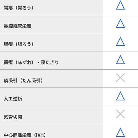
胃瘻（胃ろう）
鼻腔経管栄養
腸瘻（腸ろう）
褥瘡（床ずれ）・寝たきり
痰吸引（たん吸引）
人工透析
気管切開
中心静脈栄養（IVH）