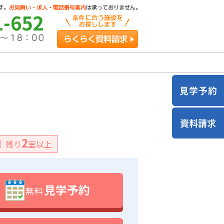
1-652
らくらく資料請求
2
残り
室以上
見学予約
無料