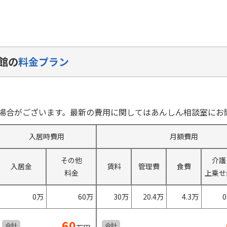
館の
料金プラン
場合がございます。最新の費用に関してはあんしん相談室にお
入居時費用
月額費用
その他
介護
入居金
賃料
管理費
食費
料金
上乗せ
0万
60万
30万
20.4万
4.3万
60
合計
合計