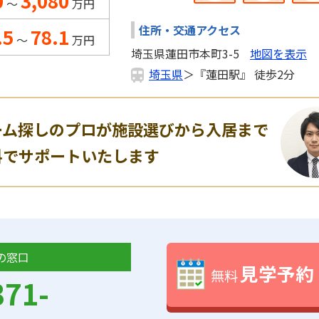
0
3,080
～
万円
住所・交通アクセス
.5
78.1
～
万円
埼玉県蓮田市本町3-5
地図を表示
埼玉県
＞『蓮田駅』 徒歩2分
ーム探しのプロが施設選びから入居まで
料でサポートいたします
の窓口
見学予約
無料
371-