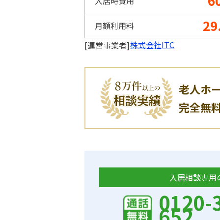
6
入居時費用
29
月額利用料
株式会社ITC
[運営事業者]
老人ホ
完全無
入居相談専用
0120-
652