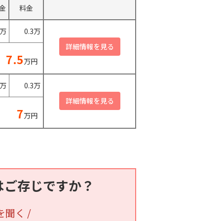
金
料金
0万
0.3万
7.5
万円
0万
0.3万
7
万円
はご存じですか？
を聞く /