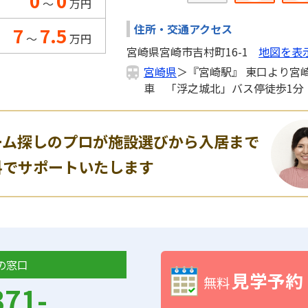
0
0
～
万円
住所・交通アクセス
7
7.5
～
万円
宮崎県宮崎市吉村町16-1
地図を表
宮崎県
＞『宮崎駅』 東口より宮
車 「浮之城北」バス停徒歩1分
ーム探しのプロが施設選びから入居まで
料でサポートいたします
の窓口
見学予約
無料
371-