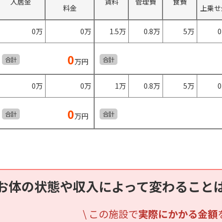
入居金
賃料
管理費
食費
料金
上乗せ
0万
0万
1.5万
0.8万
5万
0
合計
合計
万円
0万
0万
1万
0.8万
5万
0
合計
合計
万円
お体の状態や収入によって変わること
\ この施設で
実際にかかる金額